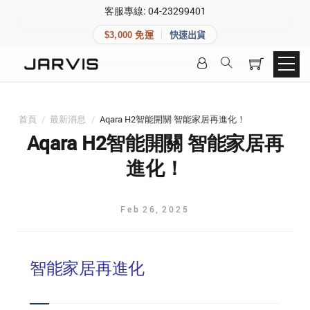
×
客服專線: 04-23299401
會員專區
×
$3,000 免運
快速出貨
登入後可查看訂單、會員資料與收藏清單。
快速連結
會員帳號
Aqara 智慧家庭
智能門鎖
首頁
/
最新消息
/
Aqara H2智能開關 智能家居再進化！
Matter 智慧家庭
密碼
Aqara H2智能開關 智能家居再
精品家電
進化！
登入會員
Feb
26
,
2025
建立新帳號
智能家居再進化
快速連結