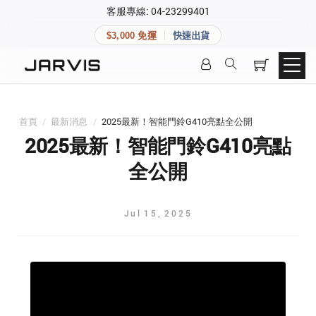
×
客服專線: 04-23299401
會員專區
×
$3,000 免運
快速出貨
登入後可查看訂單、會員資料與收藏清單。
快速連結
會員帳號
Aqara 智慧家庭
智能門鎖
首頁
/
最新消息
/
2025最新！智能門鈴G410亮點全公開
Matter 智慧家庭
密碼
2025最新！智能門鈴G410亮點
精品家電
全公開
登入會員
Jul
15
,
2025
建立新帳號
快速連結