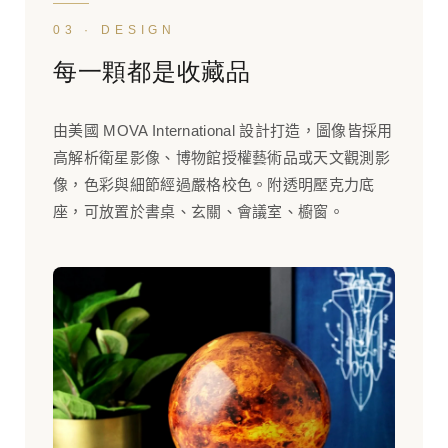
03 · DESIGN
每一顆都是收藏品
由美國 MOVA International 設計打造，圖像皆採用
高解析衛星影像、博物館授權藝術品或天文觀測影
像，色彩與細節經過嚴格校色。附透明壓克力底
座，可放置於書桌、玄關、會議室、櫥窗。