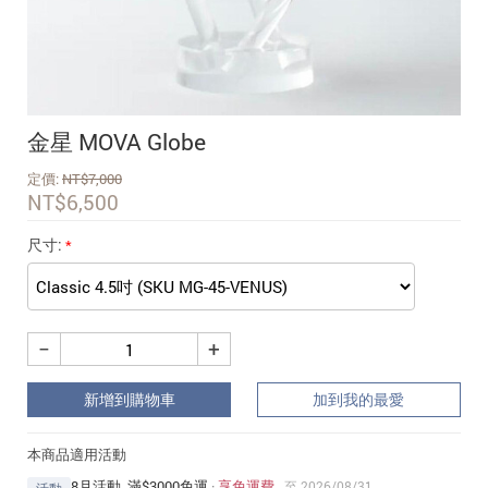
追蹤我的訂單
會員資料管理
查看我的最愛
金星 MOVA Globe
加入 JARVIS VIP
定價:
NT$
7,000
NT$
6,500
尺寸:
−
+
新增到購物車
加到我的最愛
本商品適用活動
8月活動_滿$3000免運
·
享免運費
至 2026/08/31