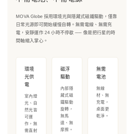
MOVA Globe 採用環境光與隱藏式磁鐵驅動，僅靠
日常光源即可開始緩慢自轉。無需電線、無需充
電，安靜運作 24 小時不停歇 ── 像是把行星的時
間軸縮入掌心。
環境
磁浮
無需
光供
驅動
電池
電
內部隱
無線
藏式磁
材、無
室內燈
鐵驅動
充電，
光、自
旋轉，
桌面更
然光皆
無馬
乾淨。
可運
達、無
作，無
摩擦。
需直射