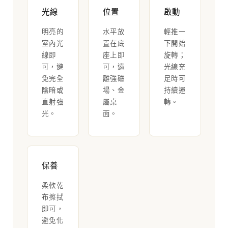
光線
位置
啟動
明亮的
水平放
輕推一
室內光
置在底
下開始
線即
座上即
旋轉；
可，避
可，遠
光線充
免完全
離強磁
足時可
陰暗或
場、金
持續運
直射強
屬桌
轉。
光。
面。
保養
柔軟乾
布擦拭
即可，
避免化