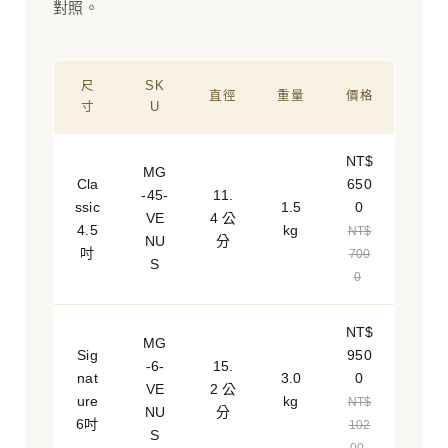
對照。
尺
SK
直徑
重量
價格
寸
U
NT$
MG
Cla
650
-45-
11.
ssic
1.5
0
VE
4 公
4.5
kg
NT$
NU
分
吋
700
S
0
NT$
MG
Sig
950
-6-
15.
nat
3.0
0
VE
2 公
ure
kg
NT$
NU
分
6吋
102
S