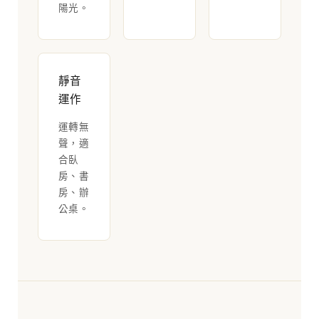
陽光。
靜音
運作
運轉無
聲，適
合臥
房、書
房、辦
公桌。