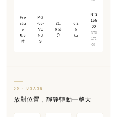
00
NT$
Pre
MG
155
stig
-85-
21.
6.2
00
e
VE
6 公
5
NT$
8.5
NU
分
kg
172
吋
S
00
05 · USAGE
放對位置，靜靜轉動一整天