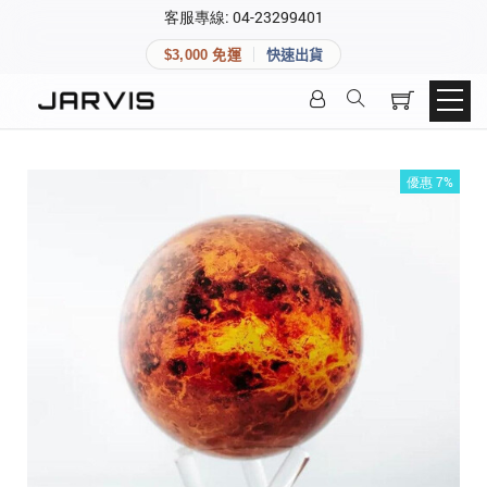
×
客服專線: 04-23299401
會員專區
×
$3,000 免運
快速出貨
登入後可查看訂單、會員資料與收藏清單。
快速連結
會員帳號
Aqara 智慧家庭
智能門鎖
優惠 7%
Matter 智慧家庭
密碼
精品家電
登入會員
建立新帳號
快速連結