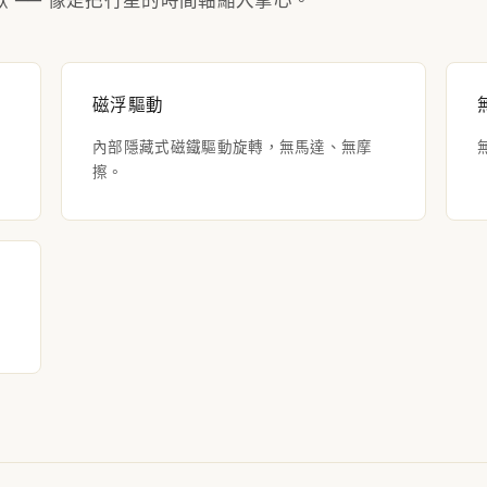
歇 ── 像是把行星的時間軸縮入掌心。
磁浮驅動
內部隱藏式磁鐵驅動旋轉，無馬達、無摩
擦。