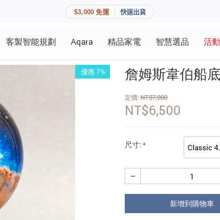
$3,000 免運
快速出貨
客製智能規劃
Aqara
精品家電
智慧選品
活
快速連結
員資料與收藏清單。
詹姆斯韋伯船底座星
優惠 7%
追蹤我的訂單
家庭
定價:
NT$
7,000
會員資料管理
NT$
6,500
家庭
查看我的最愛
加入 JARVIS VIP
尺寸:
−
登入會員
建立新帳號
新增到購物車