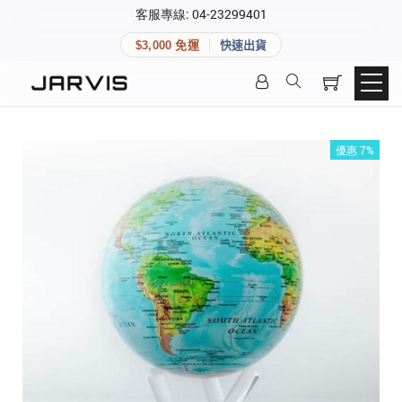
×
客服專線: 04-23299401
會員專區
×
$3,000 免運
快速出貨
登入後可查看訂單、會員資料與收藏清單。
快速連結
會員帳號
Aqara 智慧家庭
智能門鎖
優惠 7%
Matter 智慧家庭
密碼
精品家電
登入會員
建立新帳號
快速連結