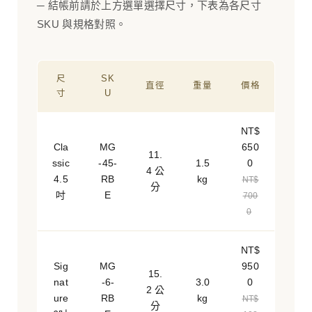
─ 結帳前請於上方選單選擇尺寸，下表為各尺寸
SKU 與規格對照。
尺
SK
直徑
重量
價格
寸
U
NT$
Cla
MG
650
11.
ssic
-45-
1.5
0
4 公
4.5
RB
kg
NT$
分
吋
E
700
0
NT$
Sig
MG
950
15.
nat
-6-
3.0
0
2 公
ure
RB
kg
NT$
分