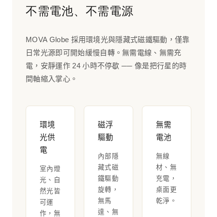
不需電池、不需電源
MOVA Globe 採用環境光與隱藏式磁鐵驅動，僅靠
日常光源即可開始緩慢自轉。無需電線、無需充
電，安靜運作 24 小時不停歇 ── 像是把行星的時
間軸縮入掌心。
環境
磁浮
無需
光供
驅動
電池
電
內部隱
無線
藏式磁
材、無
室內燈
鐵驅動
充電，
光、自
旋轉，
桌面更
然光皆
無馬
乾淨。
可運
達、無
作，無