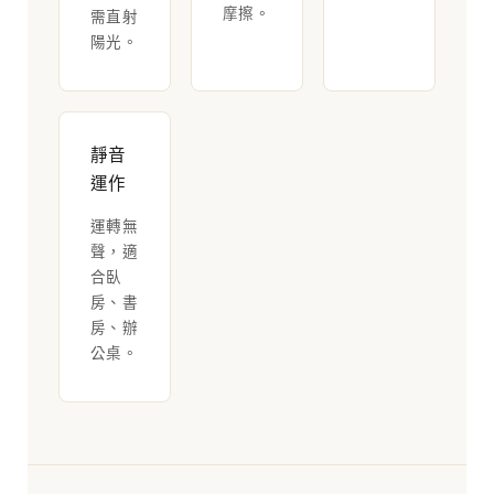
摩擦。
需直射
陽光。
靜音
運作
運轉無
聲，適
合臥
房、書
房、辦
公桌。