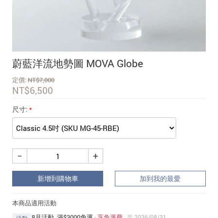
追蹤我的訂單
會員資料管理
查看我的最愛
蔚藍洋流地勢圖 MOVA Globe
加入 JARVIS VIP
定價:
NT$
7,000
NT$
6,500
尺寸:
−
+
新增到購物車
加到我的最愛
本商品適用活動
8月活動_滿$3000免運
·
享免運費
至 2026/08/31