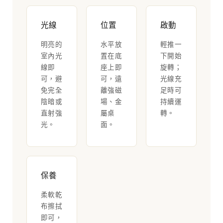
光線
位置
啟動
明亮的
水平放
輕推一
室內光
置在底
下開始
線即
座上即
旋轉；
可，避
可，遠
光線充
免完全
離強磁
足時可
陰暗或
場、金
持續運
直射強
屬桌
轉。
光。
面。
保養
柔軟乾
布擦拭
即可，