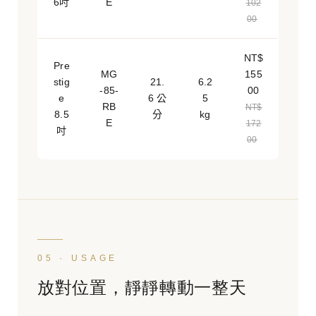
6吋
E
102
00
NT$
Pre
MG
155
stig
21.
6.2
-85-
00
e
6 公
5
RB
NT$
8.5
分
kg
E
172
吋
00
05 · USAGE
放對位置，靜靜轉動一整天