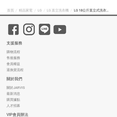
首頁
/
精品家電
/
LG
/
LG 直立洗衣機
/
LG 18公斤直立式洗衣機 EZ 系列｜雲朵白｜AI DD™ 蒸氣直驅變頻 (WT-TD18HW)
支援服務
購物流程
售後服務
會員權益
退換貨流程
關於我們
關於JARVIS
最新消息
購買據點
人才招募
VIP會員辦法