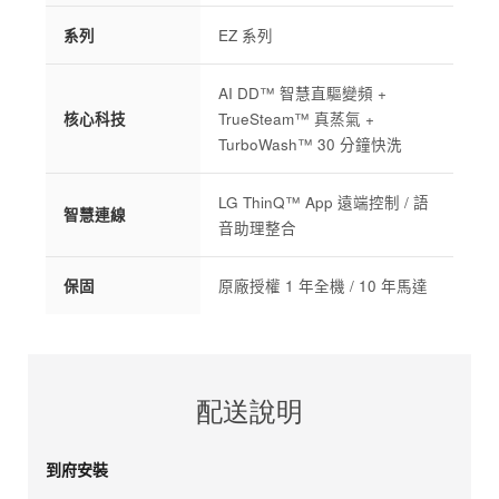
系列
EZ 系列
AI DD™ 智慧直驅變頻 +
核心科技
TrueSteam™ 真蒸氣 +
TurboWash™ 30 分鐘快洗
LG ThinQ™ App 遠端控制 / 語
智慧連線
音助理整合
保固
原廠授權 1 年全機 / 10 年馬達
配送說明
到府安裝