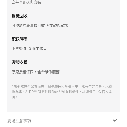
含基本配送與安裝
舊機回收
可預約原廠舊機回收（依當地法規）
配送時間
下單後 5-10 個工作天
客服支援
原廠授權保固，全台維修服務
* 規格依機型配置而異，圖檔顏色因螢幕呈現可能有些許差異，以實
物為準。AI DD™ 智慧洗滌功能限制負載條件，詳請參考 LG 官方說
明。
賣場注意事項