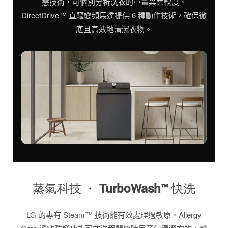
慧技術，可個別分析洗衣的重量與柔軟度。
DirectDrive™ 直驅變頻馬達提供 6 種動作技術，確保徹
底且高效地清潔衣物。
蒸氣科技 ・ TurboWash™ 快洗
LG 的專有 Steam™ 技術能有效處理過敏原。Allergy