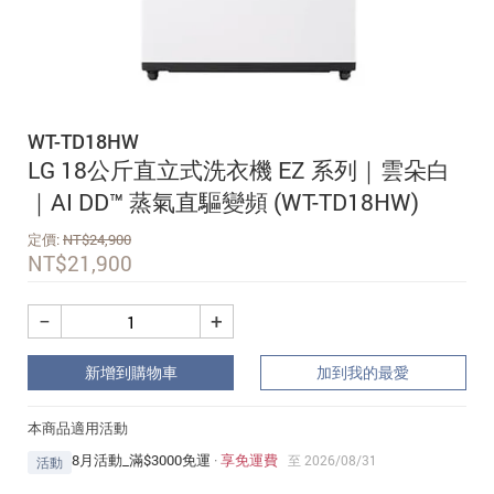
追蹤我的訂單
會員資料管理
查看我的最愛
WT-TD18HW
加入 JARVIS VIP
LG 18公斤直立式洗衣機 EZ 系列｜雲朵白
｜AI DD™ 蒸氣直驅變頻 (WT-TD18HW)
定價:
NT$
24,900
NT$
21,900
−
+
新增到購物車
加到我的最愛
本商品適用活動
8月活動_滿$3000免運
·
享免運費
至 2026/08/31
活動