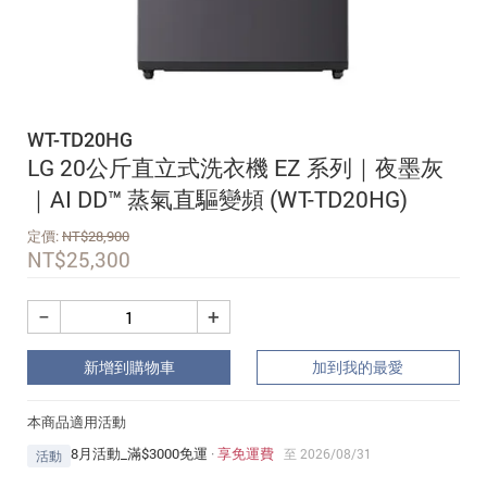
追蹤我的訂單
會員資料管理
查看我的最愛
WT-TD20HG
加入 JARVIS VIP
LG 20公斤直立式洗衣機 EZ 系列｜夜墨灰
｜AI DD™ 蒸氣直驅變頻 (WT-TD20HG)
定價:
NT$
28,900
NT$
25,300
−
+
新增到購物車
加到我的最愛
本商品適用活動
8月活動_滿$3000免運
·
享免運費
至 2026/08/31
活動