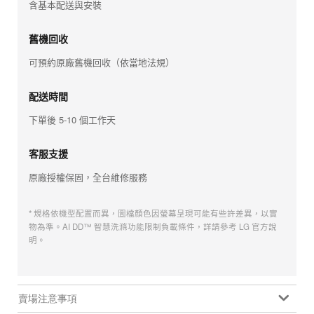
含基本配送與安裝
舊機回收
可預約原廠舊機回收（依當地法規）
配送時間
下單後 5-10 個工作天
客服支援
原廠授權保固，全台維修服務
* 規格依機型配置而異，圖檔顏色因螢幕呈現可能有些許差異，以實
物為準。AI DD™ 智慧洗滌功能限制負載條件，詳請參考 LG 官方說
明。
賣場注意事項