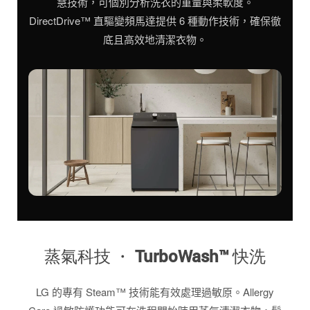
慧技術，可個別分析洗衣的重量與柔軟度。
DirectDrive™ 直驅變頻馬達提供 6 種動作技術，確保徹
底且高效地清潔衣物。
蒸氣科技 ・ TurboWash™ 快洗
LG 的專有 Steam™ 技術能有效處理過敏原。Allergy