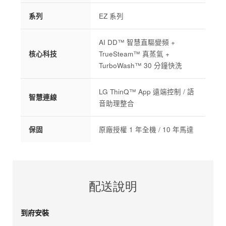
系列
EZ 系列
AI DD™ 智慧直驅變頻 +
核心科技
TrueSteam™ 真蒸氣 +
TurboWash™ 30 分鐘快洗
LG ThinQ™ App 遠端控制 / 語
智慧連線
音助理整合
保固
原廠授權 1 年全機 / 10 年馬達
配送說明
到府安裝