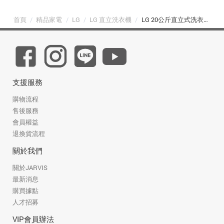
首頁
/
精品家電
/
LG
/
LG 直立洗衣機
/
LG 20公斤直立式洗衣機 EZ 系列｜夜墨灰｜AI DD™ 蒸氣直驅變頻 (WT-TD20HG)
支援服務
購物流程
售後服務
會員權益
退換貨流程
關於我們
關於JARVIS
最新消息
購買據點
人才招募
VIP會員辦法