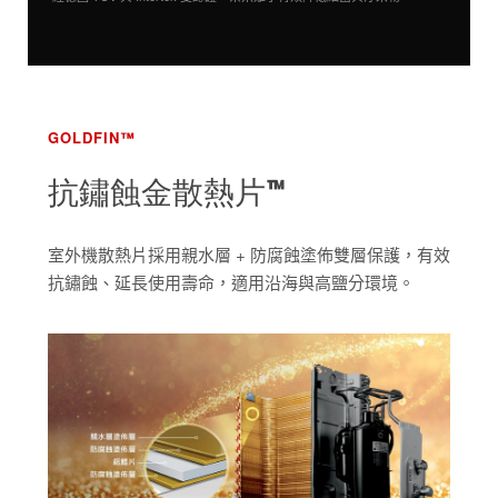
GOLDFIN™
抗鏽蝕金散熱片™
室外機散熱片採用親水層 + 防腐蝕塗佈雙層保護，有效
抗鏽蝕、延長使用壽命，適用沿海與高鹽分環境。