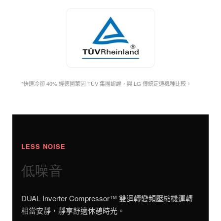
*快速冷卻 40% 經德國萊因 TÜV 集團認證，與 LG 傳統定速機種比較。
LESS NOISE
低噪音
DUAL Inverter Compressor™ 雙迴轉變頻壓縮機運轉
相當安靜，靜享舒適休憩時光。