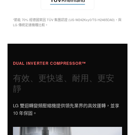
*節能 70% 經德國萊因 TÜV 集團認證 (US-W242Kxy0/TS-H2465DA0)，與
LG 傳統定速機種比較。
DUAL INVERTER COMPRESSOR™
有效、更快速、耐用、更安
靜
LG 雙迴轉變頻壓縮機提供領先業界的高效運轉，並享
10 年保固。