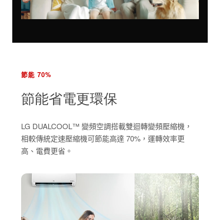
節能 70%
節能省電更環保
LG DUALCOOL™ 變頻空調搭載雙迴轉變頻壓縮機，
相較傳統定速壓縮機可節能高達 70%，運轉效率更
高、電費更省。