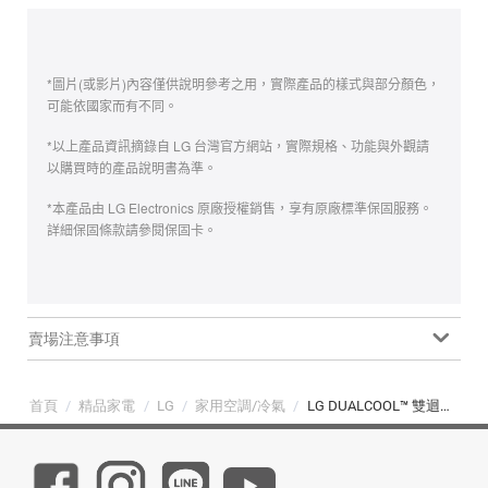
*圖片(或影片)內容僅供說明參考之用，實際產品的樣式與部分顏色，
可能依國家而有不同。
*以上產品資訊摘錄自 LG 台灣官方網站，實際規格、功能與外觀請
以購買時的產品說明書為準。
*本產品由 LG Electronics 原廠授權銷售，享有原廠標準保固服務。
詳細保固條款請參閱保固卡。
賣場注意事項
首頁
/
精品家電
/
LG
/
家用空調/冷氣
/
LG DUALCOOL™ 雙迴轉變頻分離式空調｜冷暖｜11-14 坪 (LS-83DHP/LSU83DHP)