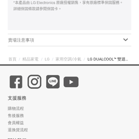
*本產品由 LG Electronics 原廠授權銷售，享有原廠標準保固服務。
詳細保固條款請參閱保固卡。
賣場注意事項
首頁
/
精品家電
/
LG
/
家用空調/冷氣
/
LG DUALCOOL™ 雙迴轉變頻分離式空調｜冷暖｜2-4 坪 (LS-28IDHST/LSU28DHST)
支援服務
購物流程
售後服務
會員權益
退換貨流程