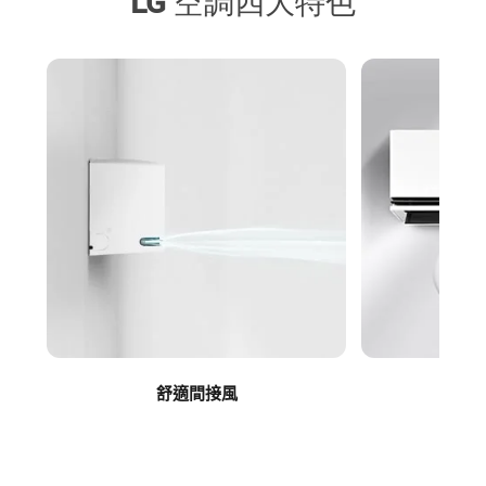
LG 空調四大特色
舒適間接風
平