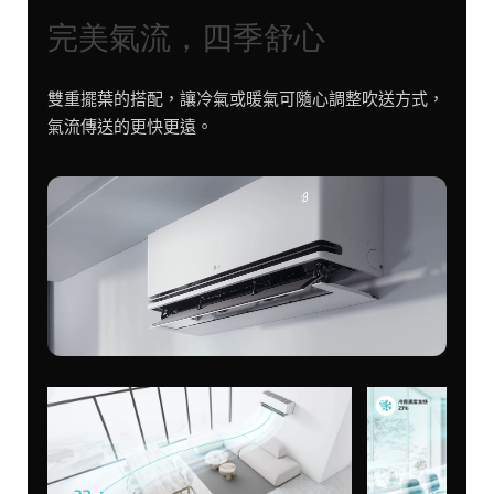
完美氣流，四季舒心
雙重擺葉的搭配，讓冷氣或暖氣可隨心調整吹送方式，
氣流傳送的更快更遠。