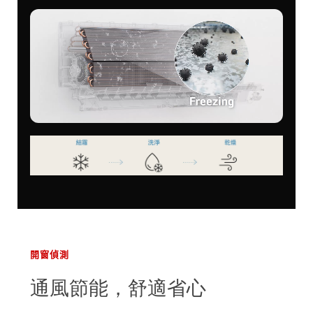
開窗偵測
通風節能，舒適省心