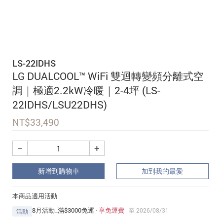
追蹤我的訂單
會員資料管理
查看我的最愛
LS-22IDHS
加入 JARVIS VIP
LG DUALCOOL™ WiFi 雙迴轉變頻分離式空
調｜極適2.2kW冷暖｜2-4坪 (LS-
22IDHS/LSU22DHS)
NT$
33,490
−
+
新增到購物車
加到我的最愛
本商品適用活動
8月活動_滿$3000免運
·
享免運費
至 2026/08/31
活動