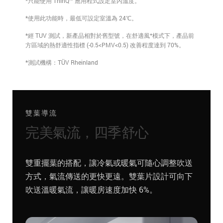
*只能使用 ThinQ™ 應用程式設定室內溫度。
*使用此功能時，最低可設定室溫為 24℃。
+
*經 TUV 測試，新產品相對於舊型號，在舒適風
模式下，產品前
方區域的熱舒適性指標 (-0.5<PMV<0.5) 改善程度達到 70%。
*測試機構：TÜV Rheinland
雙葉導流
完美氣流，四季舒心
雙重擺葉的搭配，讓冷氣或暖氣可隨心調整吹送
方式，氣流傳送的更快更遠。雙葉片設計可向下
吹送溫暖氣流，讓暖房速度加快 6%。