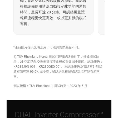
動，吹出空氣以去除設備內濕氣。產品會
塵。
根據設備使用情況自動設定此功能的運轉
時間，最長可達 20 分鐘。可調整風量讓
乾燥流程更快更高效，或以更安靜的模式
運轉。
*產品圖片僅供說明之用，可能與實際產品不同。
1) TÜV Rheinland Korea 測試在建議試驗條件下，根據測試結
果，LG 空調的熱交換器凍潔淨化模式有效減少細菌。試驗報告：
KR235J9N 001、KR23OGEG 001。本試驗報告為實驗室針對綠
膿桿菌可達 99.0% 減少率，試驗結果根據試驗環境可能有所不
同。
測試機構：TÜV Rheinland｜測試時期：2023 年 5 月
DUAL Inverter Compressor™