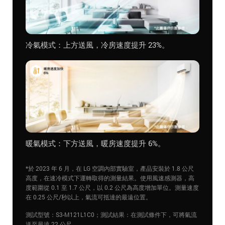
冷氣模式：上方送風，冷房速度提升 23%。
暖氣模式：下方送風，暖房速度提升 6%。
*於 2023 年 6 月，在 LG 空調內部實驗室，產品安裝於 1.8 公尺
高度，在速冷模式下運轉取得的測量結果。使用風速感測器，高
度範圍從 0.1 至 1.7 公尺，以 0.2 公尺為高度增加單位。測量速度
在 0.25 公尺/秒以上，氣流可抵達的最遠位置。
測試型號：S3-M121L1C0；測試結果：在測試條件下，可將氣流
送至最遠 22 公尺。