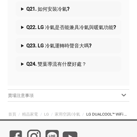
Q21. 如何安裝冷氣?
Q22. LG 冷氣是否能兼具冷氣與暖氣功能?
Q23. LG 冷氣運轉時聲音大嗎?
Q24. 雙葉導流有什麼好處？
賣場注意事項
首頁
/
精品家電
/
LG
/
家用空調/冷氣
/
LG DUALCOOL™ WiFi 雙迴轉變頻分離式空調｜極適2.2kW冷暖｜2-4坪 (LS-22IDHS/LSU22DHS)