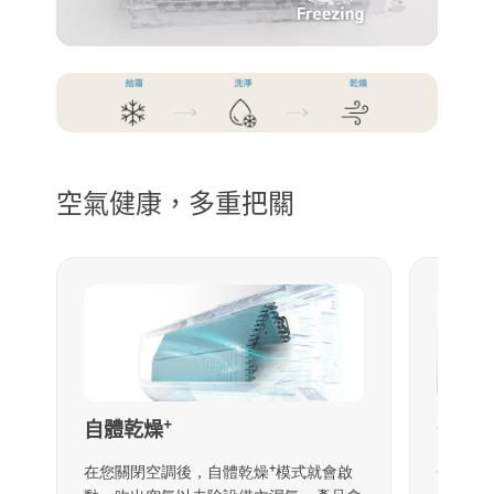
空氣健康，多重把關
+
自體乾燥
一般
+
在您關閉空調後，自體乾燥
模式就會啟
一般濾