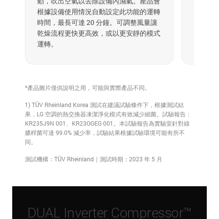
動，吹出空氣以去除設備內濕氣。產品會
塵。
根據設備使用情況自動設定此功能的運轉
時間，最長可達 20 分鐘。可調整風量讓
乾燥流程更快更高效，或以更安靜的模式
運轉。
*產品圖片僅供說明之用，可能與實際產品不同。
1) TÜV Rheinland Korea 測試在建議試驗條件下，根據測試結
果，LG 空調的熱交換器凍潔淨化模式有效減少細菌。試驗報告：
KR235J9N 001、KR23OGEG 001。本試驗報告為實驗室針對綠
膿桿菌可達 99.0% 減少率，試驗結果根據試驗環境可能有所不
同。
測試機構：TÜV Rheinland｜測試時期：2023 年 5 月
DUAL Inverter Compressor™