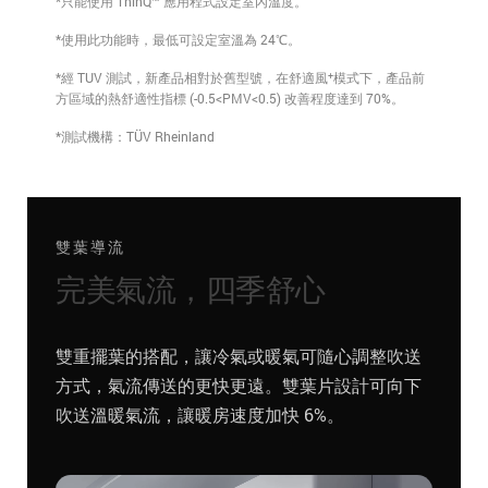
*只能使用 ThinQ™ 應用程式設定室內溫度。
*使用此功能時，最低可設定室溫為 24℃。
+
*經 TUV 測試，新產品相對於舊型號，在舒適風
模式下，產品前
方區域的熱舒適性指標 (-0.5<PMV<0.5) 改善程度達到 70%。
*測試機構：TÜV Rheinland
雙葉導流
完美氣流，四季舒心
雙重擺葉的搭配，讓冷氣或暖氣可隨心調整吹送
方式，氣流傳送的更快更遠。雙葉片設計可向下
吹送溫暖氣流，讓暖房速度加快 6%。