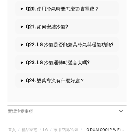
Q20. 使用冷氣時要怎麼節省電費？
Q21. 如何安裝冷氣?
Q22. LG 冷氣是否能兼具冷氣與暖氣功能?
Q23. LG 冷氣運轉時聲音大嗎?
Q24. 雙葉導流有什麼好處？
賣場注意事項
首頁
/
精品家電
/
LG
/
家用空調/冷氣
/
LG DUALCOOL™ WiFi 雙迴轉變頻分離式空調｜極適2.8kW冷暖｜3-5坪 (LS-28IDHS/LSU28DHS)