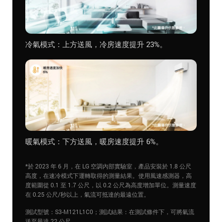
冷氣模式：上方送風，冷房速度提升 23%。
暖氣模式：下方送風，暖房速度提升 6%。
*於 2023 年 6 月，在 LG 空調內部實驗室，產品安裝於 1.8 公尺
高度，在速冷模式下運轉取得的測量結果。使用風速感測器，高
度範圍從 0.1 至 1.7 公尺，以 0.2 公尺為高度增加單位。測量速度
在 0.25 公尺/秒以上，氣流可抵達的最遠位置。
測試型號：S3-M121L1C0；測試結果：在測試條件下，可將氣流
送至最遠 22 公尺。