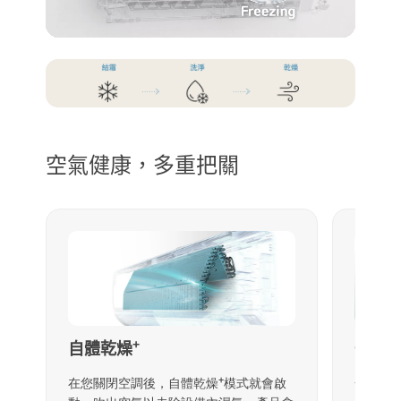
空氣健康，多重把關
+
自體乾燥
一般
+
在您關閉空調後，自體乾燥
模式就會啟
一般濾