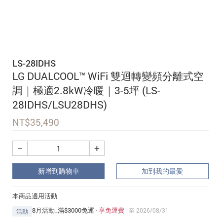
追蹤我的訂單
會員資料管理
查看我的最愛
LS-28IDHS
加入 JARVIS VIP
LG DUALCOOL™ WiFi 雙迴轉變頻分離式空
調｜極適2.8kW冷暖｜3-5坪 (LS-
28IDHS/LSU28DHS)
NT$
35,490
−
+
新增到購物車
加到我的最愛
本商品適用活動
8月活動_滿$3000免運
·
享免運費
至 2026/08/31
活動