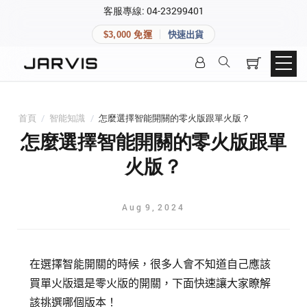
×
客服專線: 04-23299401
會員專區
×
$3,000 免運
快速出貨
登入後可查看訂單、會員資料與收藏清單。
快速連結
會員帳號
Aqara 智慧家庭
智能門鎖
首頁
/
智能知識
/
怎麼選擇智能開關的零火版跟單火版？
Matter 智慧家庭
密碼
怎麼選擇智能開關的零火版跟單
精品家電
火版？
登入會員
Aug
9
,
2024
建立新帳號
在選擇智能開關的時候，很多人會不知道自己應該
快速連結
買單火版還是零火版的開關，下面快速讓大家瞭解
該挑選哪個版本！