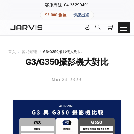
×
客服專線: 04-23299401
會員專區
×
$3,000 免運
快速出貨
登入後可查看訂單、會員資料與收藏清單。
快速連結
會員帳號
Aqara 智慧家庭
智能門鎖
首頁
/
智能知識
/
G3/G350攝影機大對比
Matter 智慧家庭
密碼
G3/G350攝影機大對比
精品家電
Mar
24
,
2026
登入會員
建立新帳號
快速連結