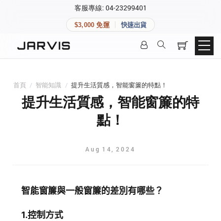
×
客服專線: 04-23299401
會員專區
×
$3,000 免運
快速出貨
登入後可查看訂單、會員資料與收藏清單。
快速連結
會員帳號
Aqara 智慧家庭
智能門鎖
首頁
/
智能知識
/
提升生活質感，智能窗簾的特點！
Matter 智慧家庭
密碼
提升生活質感，智能窗簾的特
精品家電
點！
登入會員
Aug
14
,
2024
建立新帳號
智能窗簾與一般窗簾的差別有哪些？
快速連結
1.控制方式