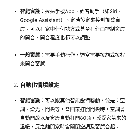
追蹤我的訂單
智能窗簾
：透過手機App、語音助手（如Siri、
會員資料管理
Google Assistant）、定時設定來控制調整窗
查看我的最愛
簾。可以在家中任何地方或甚至在外面控制窗簾
的開合，開合程度也都可以調整。
加入 JARVIS VIP
一般窗簾
：需要手動操作，通常需要拉繩或拉桿
來開合窗簾。
2.
自動化情境設定
智能窗簾
：可以跟其他智能設備聯動，像是：空
調、燈光、門鎖等，當回家打開門鎖時，空調會
自動開啟以及窗簾自動打開80％，感受家帶來的
溫暖，反之離開家時會關閉空調及窗簾合起。