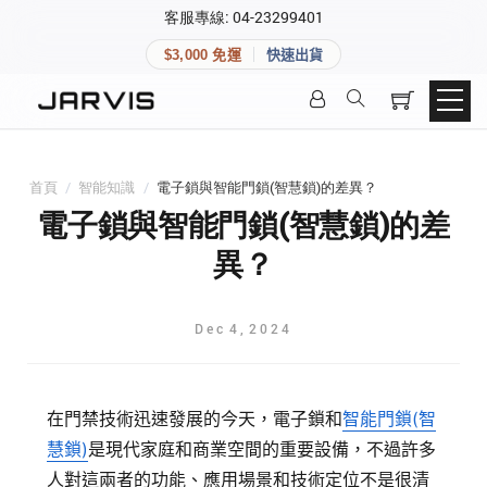
×
客服專線: 04-23299401
會員專區
×
$3,000 免運
快速出貨
登入後可查看訂單、會員資料與收藏清單。
快速連結
會員帳號
Aqara 智慧家庭
智能門鎖
首頁
/
智能知識
/
電子鎖與智能門鎖(智慧鎖)的差異？
Matter 智慧家庭
密碼
電子鎖與智能門鎖(智慧鎖)的差
精品家電
異？
登入會員
Dec
4
,
2024
建立新帳號
在門禁技術迅速發展的今天，電子鎖和
智能門鎖(智
快速連結
慧鎖)
是現代家庭和商業空間的重要設備，不過許多
人對這兩者的功能、應用場景和技術定位不是很清