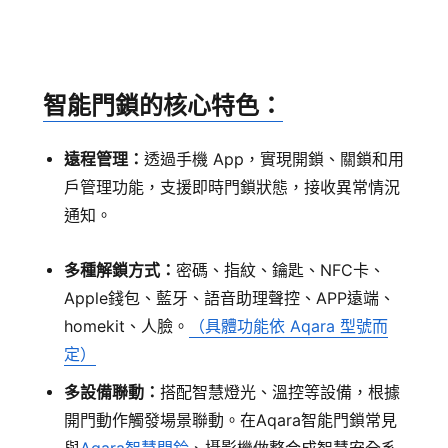
智能門鎖的核心特色：
遠程管理：
透過手機 App，實現開鎖、關鎖和用
戶管理功能，支援即時門鎖狀態，接收異常情況
通知。
多種解鎖方式：
密碼、指紋、鑰匙、NFC卡、
Apple錢包、藍牙、語音助理聲控、APP遠端、
homekit、人臉。
（具體功能依 Aqara 型號而
定）
多設備聯動：
搭配智慧燈光、溫控等設備，根據
開門動作觸發場景聯動。
在Aqara智能門鎖常見
與
Aqara智慧門鈴
、攝影機做整合成智慧安全系