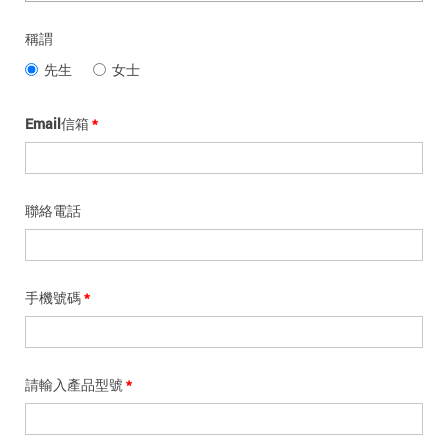
追蹤我的訂單
稱謂
會員資料管理
先生
女士
查看我的最愛
Email信箱
加入 JARVIS VIP
聯絡電話
手機號碼
請輸入產品型號