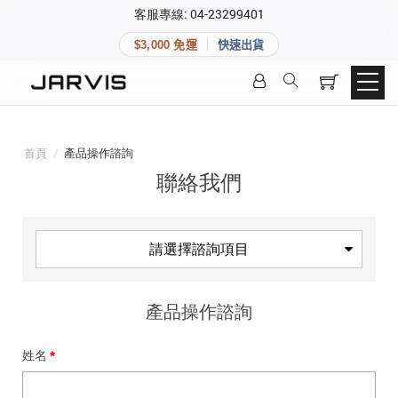
×
客服專線: 04-23299401
會員專區
×
$3,000 免運
快速出貨
登入後可查看訂單、會員資料與收藏清單。
快速連結
會員帳號
Aqara 智慧家庭
智能門鎖
首頁
/
產品操作諮詢
Matter 智慧家庭
密碼
聯絡我們
精品家電
請選擇諮詢項目
登入會員
產品操作諮詢
建立新帳號
姓名
快速連結