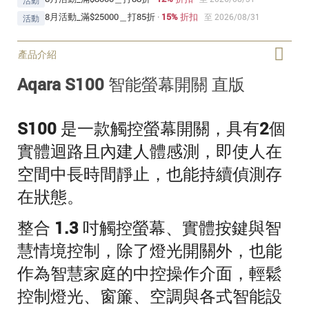
活動
8月活動_滿$25000＿打85折
·
15% 折扣
至 2026/08/31
活動
產品介紹
Aqara
S100
智能螢幕開關 直版
S100 是一款觸控螢幕開關，具有2個
實體迴路且內建人體感測，即使人在
空間中長時間靜止，也能持續偵測存
在狀態。
整合 1.3 吋觸控螢幕、實體按鍵與智
慧情境控制，除了燈光開關外，也能
作為智慧家庭的中控操作介面，輕鬆
控制燈光、窗簾、空調與各式智能設