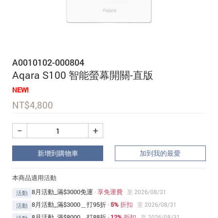
追蹤我的訂單
會員資料管理
查看我的最愛
A0010102-000804
加入 JARVIS VIP
Aqara S100 智能螢幕開關-直版
NEW!
NT$
4,800
−
+
新增到購物車
加到我的最愛
本商品適用活動
8月活動_滿$3000免運
·
享免運費
至 2026/08/31
活動
8月活動_滿$3000＿打95折
·
5% 折扣
至 2026/08/31
活動
8月活動_滿$8000＿打88折
·
12% 折扣
至 2026/08/31