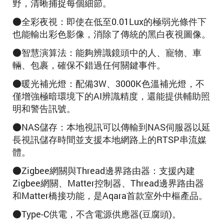
野，清晰捕捉每個細節。
●全彩夜視：即使在低至0.01Lux的極弱光條件下
也能輸出彩色影像，消除了傳統的黑白夜視圖像。
●智慧演算法：能夠辨識鏡頭中的人、寵物、車
輛、包裹，確保不錯過任何關鍵事件。
●暖光補光燈：配備3W、3000K色溫補光燈，不
僅增強極暗環境下的AI辨識精度，還能提供輔助照
明和警告訊號。
●NAS儲存：本地視訊可以傳輸到NAS伺服器以延
長視訊儲存時間並支援本地網路上的RTSP串流媒
體。
●Zigbee網關與Thread邊界路由器：支援內建
Zigbee網關、Matter控制器、Thread邊界路由器
和Matter橋接功能，是Aqara首款室外中樞產品。
●Type-C供電，不含電源供應器(豆腐頭)
。