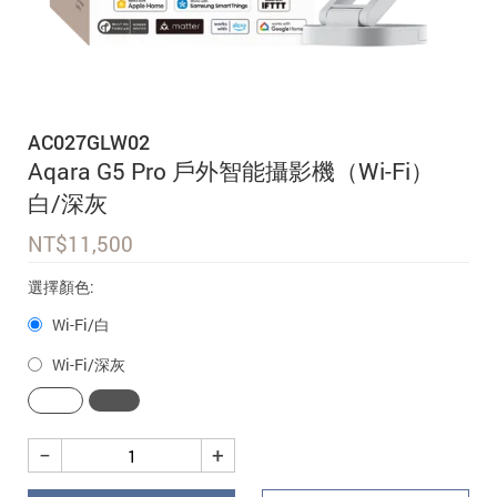
追蹤我的訂單
會員資料管理
查看我的最愛
AC027GLW02
加入 JARVIS VIP
Aqara G5 Pro 戶外智能攝影機（Wi-Fi）
白/深灰
NT$
11,500
選擇顏色:
Wi-Fi/白
Wi-Fi/深灰
−
+