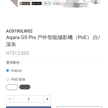
追蹤我的訂單
會員資料管理
查看我的最愛
AC019GLW02
加入 JARVIS VIP
Aqara G5 Pro 戶外智能攝影機（PoE） 白/
深灰
NT$
12,500
選擇顏色:
PoE/白
PoE/深灰
−
+