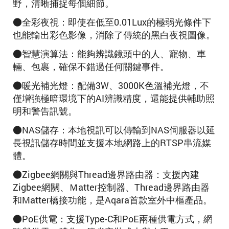
野，清晰捕捉每個細節。
●全彩夜視：即使在低至0.01Lux的極弱光條件下
也能輸出彩色影像，消除了傳統的黑白夜視圖像。
●智慧演算法：能夠辨識鏡頭中的人、寵物、車
輛、包裹，確保不錯過任何關鍵事件。
●暖光補光燈：配備3W、3000K色溫補光燈，不
僅增強極暗環境下的AI辨識精度，還能提供輔助照
明和警告訊號。
●NAS儲存：本地視訊可以傳輸到NAS伺服器以延
長視訊儲存時間並支援本地網路上的RTSP串流媒
體。
●Zigbee網關與Thread邊界路由器：支援內建
Zigbee網關、Ｍatter控制器、Thread邊界路由器
和Matter橋接功能，是Aqara首款室外中樞產品。
●PoE供電：支援Type-C和PoE兩種供電方式，網