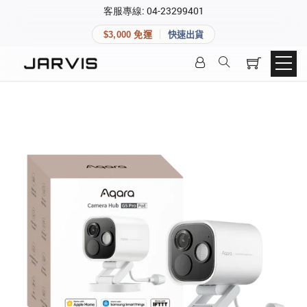
×
客服專線: 04-23299401
會員專區
×
$3,000 免運
快速出貨
登入後可查看訂單、會員資料與收藏清單。
快速連結
會員帳號
Aqara 智慧家庭
智能門鎖
Matter 智慧家庭
密碼
精品家電
登入會員
建立新帳號
快速連結