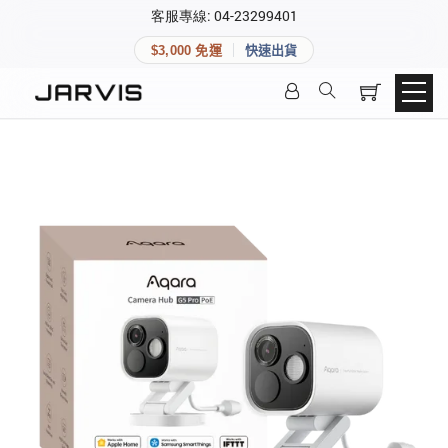
×
客服專線: 04-23299401
會員專區
×
$3,000 免運
快速出貨
登入後可查看訂單、會員資料與收藏清單。
快速連結
會員帳號
Aqara 智慧家庭
智能門鎖
Matter 智慧家庭
密碼
精品家電
登入會員
建立新帳號
快速連結