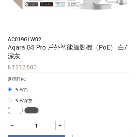
追蹤我的訂單
會員資料管理
查看我的最愛
AC019GLW02
加入 JARVIS VIP
Aqara G5 Pro 戶外智能攝影機（PoE） 白/
深灰
NT$
12,500
選擇顏色:
PoE/白
PoE/深灰
−
+