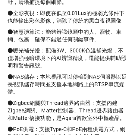
野，清晰捕捉每個細節。
●全彩夜視：即使在低至0.01Lux的極弱光條件下
也能輸出彩色影像，消除了傳統的黑白夜視圖像。
●智慧演算法：能夠辨識鏡頭中的人、寵物、車
輛、包裹，確保不錯過任何關鍵事件。
●暖光補光燈：配備3W、3000K色溫補光燈，不
僅增強極暗環境下的AI辨識精度，還能提供輔助照
明和警告訊號。
●NAS儲存：本地視訊可以傳輸到NAS伺服器以延
長視訊儲存時間並支援本地網路上的RTSP串流媒
體。
●Zigbee網關與Thread邊界路由器：支援內建
Zigbee網關、Ｍatter控制器、Thread邊界路由器
和Matter橋接功能，是Aqara首款室外中樞產品。
●PoE供電：支援Type-C和PoE兩種供電方式，網