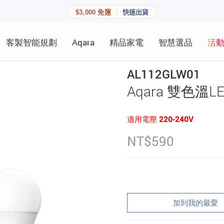
$3,000 免運
快速出貨
客製智能規劃
Aqara
精品家電
智慧選品
活
快速連結
員資料與收藏清單。
AL112GLW01
追蹤我的訂單
Aqara 雙色溫L
家庭
會員資料管理
適用電壓 220-240V
家庭
查看我的最愛
NT$
590
加入 JARVIS VIP
登入會員
加到我的最愛
建立新帳號