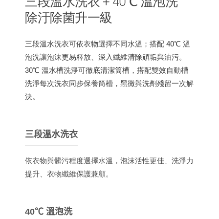
三段溫水洗衣 + 40℃ 溫泡洗
除汙除菌升一級
三段溫水洗衣可依衣物選擇不同水溫；搭配 40℃ 溫
泡洗讓泡沫更易釋放、深入纖維清除頑垢與油污。
30℃ 溫水槽洗淨可徹底清潔筒槽，搭配雙效自動槽
洗淨每次洗衣同步保養筒槽，黑黴與洗劑殘留一次解
決。
三段溫水洗衣
依衣物與髒污程度選擇水溫，泡沫活性更佳、洗淨力
提升、衣物纖維保護兼顧。
40℃ 溫泡洗