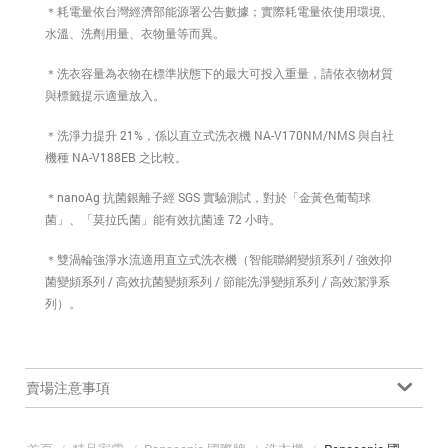
＊耗電量依台灣經濟部能源署公告數據；實際耗電量依使用環境、
水溫、洗劑用量、衣物量等而異。
＊洗衣容量為衣物在標準狀態下的最大可投入重量，請依衣物材質
與標籤提示適量放入。
＊洗淨力提升 21%，係以直立式洗衣機 NA-V170NM/NMS 與自社
機種 NA-V188EB 之比較。
＊nanoAg 抗菌銀離子經 SGS 實驗測試，對於「金黃色葡萄球
菌」、「莫拉氏菌」能有效抗菌達 72 小時。
＊雙渦輪強淨水流適用直立式洗衣機（智能聯網變頻系列 / 強效抑
菌變頻系列 / 高效抗菌變頻系列 / 節能洗淨變頻系列 / 高效潔淨系
列）。
賣場注意事項