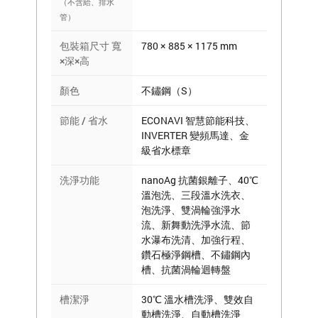
（不含給、排水
管）
包裝箱尺寸 寬
780 × 885 × 1175 mm
×深×高
顏色
不鏽鋼（S）
節能 / 省水
ECONAVI 智慧節能科技、
INVERTER 變頻馬達、金
級省水標章
洗淨功能
nanoAg 抗菌銀離子、40℃
溫泡洗、三段溫水洗衣、
泡洗淨、雙渦輪強淨水
流、新舞動洗淨水流、節
水瀑布洗清、加強行程、
鑽石極淨鋼槽、不鏽鋼內
槽、抗菌渦輪迴轉盤
槽潔淨
30℃ 溫水槽洗淨、雙效自
動槽洗淨、自動槽洗淨