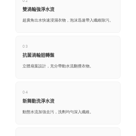
02
雙渦輪強淨水流
超廣角出水快速浸濕衣物，泡沫迅速帶入纖維除污。
03
抗菌渦輪迴轉盤
立體扇葉設計，充分帶動水流翻攪衣物。
04
新舞動洗淨水流
動態水流加強去污，洗劑均勻深入纖維。