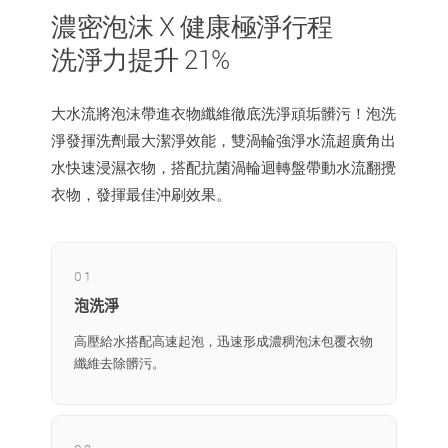
濃密泡沫 X 健康極淨行程
洗淨力提升 21%
大水流將泡沫帶進衣物纖維徹底洗淨頑垢髒污！泡洗
淨發揮洗劑最大潔淨效能，雙渦輪強淨水流超廣角出
水快速浸濕衣物，搭配抗菌渦輪迴轉盤帶動水流翻攪
衣物，發揮最佳沖刷效果。
01
泡洗淨
高壓給水搭配高速起泡，迅速形成濃稠泡沫包覆衣物
纖維去除髒污。