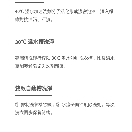
40℃ 溫水加速洗劑分子活化形成濃密泡沫，深入纖
維對抗油污、汗漬。
30℃ 溫水槽洗淨
專屬槽洗淨行程以 30℃ 溫水沖刷洗衣槽，比常溫水
更能溶解皂垢與洗劑殘留。
雙效自動槽洗淨
① 抑制洗衣槽黑黴；② 水流全面沖刷除洗劑。每次
洗衣同步保養筒槽。