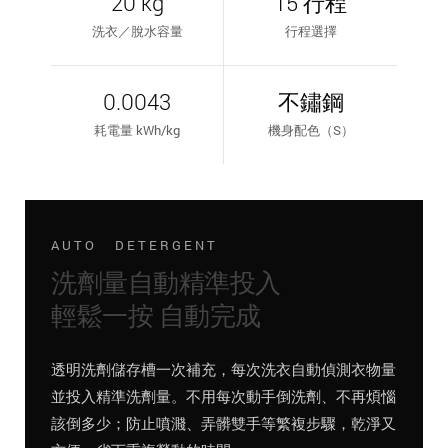
20 kg
15 行程
洗衣／脫水容量
行程選擇
0.0043
不鏽鋼
耗電量 kWh/kg
機身配色（S）
AUTO DETERGENT
洗劑量自動精準投入
輕鬆一按 自動完成
透明洗劑儲存槽一次補充，每次洗衣自動偵測衣物量
並投入精準洗劑量。不用每次動手倒洗劑、不再煩惱
該倒多少；防止噴濺、弄髒雙手等繁複步驟，乾淨又