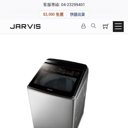
×
客服專線: 04-23299401
會員專區
×
$3,000 免運
快速出貨
登入後可查看訂單、會員資料與收藏清單。
快速連結
會員帳號
Aqara 智慧家庭
智能門鎖
Matter 智慧家庭
密碼
精品家電
登入會員
建立新帳號
快速連結