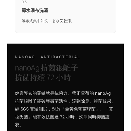
05
節水瀑布洗清
瀑布式集中沖洗，省水又乾淨。
NANOAG ANTIBACTERIAL
nanoAg 抗菌銀離子
抗菌持續 72 小時
健康護衣的關鍵就是抗菌力。帶正電荷的 nanoAg
抗菌銀離子能破壞黴菌活性，達到除臭、抑菌效果。
經 SGS 實驗測試，對於「金黃色葡萄球菌」、「莫
拉氏菌」能有效抗菌達 72 小時，洗淨同時抑菌護
衣。