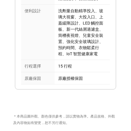
便利設計
洗劑量自動精準投入、玻
璃大視窗、大投入口、上
蓋緩降設計、LED 觸控面
板、新一代絲屑過濾盒、
筒槽夜視燈、兒童安全裝
置、強化安全玻璃設計、
預約時間、衣物鬆柔行
程、IoT 智慧健康家電
行程選擇
15 行程
原廠保固
原廠授權保固
＊本商品圖外觀、顏色僅供參考，請以實物為準。產品規格、外觀
及內容物如有變更，恕不另行通知。