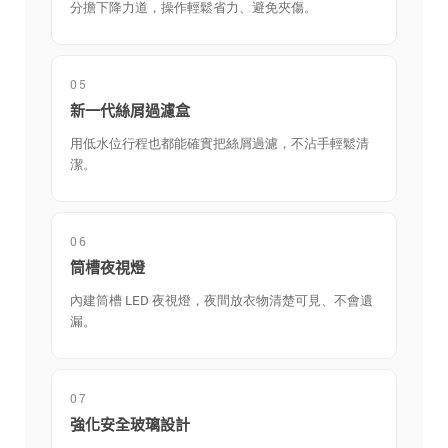
分擔下降力道，操作輕鬆省力、避免夾傷。
05
新一代絲屑過濾盒
用低水位行程也都能確實把絲屑過濾，不沾手輕鬆清
潔。
06
筒槽夜視燈
內建筒槽 LED 夜視燈，夜間放衣物清楚可見、不會遺
漏。
07
強化安全玻璃設計