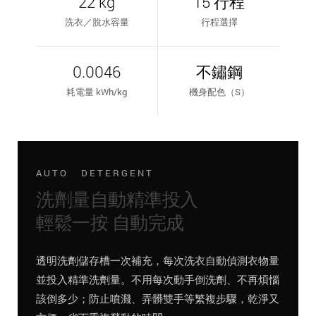
22 kg
15 行程
洗衣／脫水容量
行程選擇
0.0046
不鏽鋼
耗電量 kWh/kg
機身配色（S）
AUTO DETERGENT
洗劑量自動精準投入
輕鬆一按 自動完成
透明洗劑儲存槽一次補充，每次洗衣自動偵測衣物量
並投入精準洗劑量。不用每次動手倒洗劑、不再煩惱
該倒多少；防止噴濺、弄髒雙手等繁複步驟，乾淨又