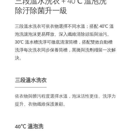
三段溫水洗衣 + 40℃ 溫泡洗
除汙除菌升一級
三段溫水洗衣可依衣物選擇不同水溫；搭配 40℃ 溫
泡洗讓泡沫更易釋放、深入纖維清除頑垢與油污。
30℃ 溫水槽洗淨可徹底清潔筒槽，搭配雙效自動槽
洗淨每次洗衣同步保養筒槽，黑黴與洗劑殘留一次解
決。
三段溫水洗衣
依衣物與髒污程度選擇水溫，泡沫活性更佳、洗淨力
提升、衣物纖維保護兼顧。
40℃ 溫泡洗