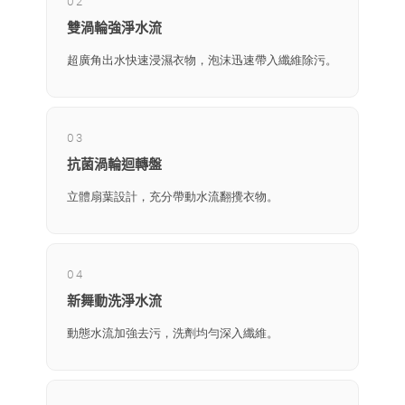
02
雙渦輪強淨水流
超廣角出水快速浸濕衣物，泡沫迅速帶入纖維除污。
03
抗菌渦輪迴轉盤
立體扇葉設計，充分帶動水流翻攪衣物。
04
新舞動洗淨水流
動態水流加強去污，洗劑均勻深入纖維。