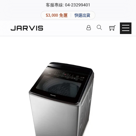
×
客服專線: 04-23299401
會員專區
×
$3,000 免運
快速出貨
登入後可查看訂單、會員資料與收藏清單。
快速連結
會員帳號
Aqara 智慧家庭
智能門鎖
Matter 智慧家庭
密碼
精品家電
登入會員
建立新帳號
快速連結