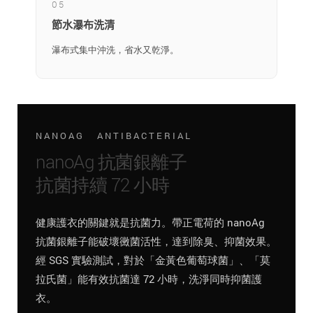
05
節水瀑布洗清
瀑布式集中沖洗，省水又乾淨。
NANOAG ANTIBACTERIAL
nanoAg 抗菌銀離子
抗菌持續 72 小時
健康護衣的關鍵就是抗菌力。帶正電荷的 nanoAg
抗菌銀離子能破壞黴菌活性，達到除臭、抑菌效果。
經 SGS 實驗測試，對於「金黃色葡萄球菌」、「莫
拉氏菌」能有效抗菌達 72 小時，洗淨同時抑菌護
衣。