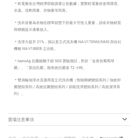
＊耗電量依台灣經濟部能源署公告數據；實際耗電量依使用環境、
水溫、洗劑用量、衣物量等而異。
＊洗衣容量為衣物在標準狀態下的最大可投入重量，請依衣物材質
與標籤提示適量放入。
＊洗淨力提升 21%，係以直立式洗衣機 NA-V170NM/NMS 與自社
機種 NA-V188EB 之比較。
＊nanoAg 抗菌銀離子經 SGS 實驗測試，對於「金黃色葡萄球
菌」、「莫拉氏菌」能有效抗菌達 72 小時。
＊雙渦輪強淨水流適用直立式洗衣機（智能聯網變頻系列 / 強效抑
菌變頻系列 / 高效抗菌變頻系列 / 節能洗淨變頻系列 / 高效潔淨系
列）。
賣場注意事項