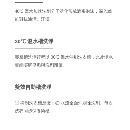
40℃ 溫水加速洗劑分子活化形成濃密泡沫，深入纖
維對抗油污、汗漬。
30℃ 溫水槽洗淨
專屬槽洗淨行程以 30℃ 溫水沖刷洗衣槽，比常溫水
更能溶解皂垢與洗劑殘留。
雙效自動槽洗淨
① 抑制洗衣槽黑黴；② 水流全面沖刷除洗劑。每次
洗衣同步保養筒槽。