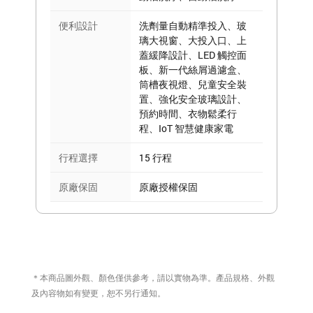
便利設計
洗劑量自動精準投入、玻
璃大視窗、大投入口、上
蓋緩降設計、LED 觸控面
板、新一代絲屑過濾盒、
筒槽夜視燈、兒童安全裝
置、強化安全玻璃設計、
預約時間、衣物鬆柔行
程、IoT 智慧健康家電
行程選擇
15 行程
原廠保固
原廠授權保固
＊本商品圖外觀、顏色僅供參考，請以實物為準。產品規格、外觀
及內容物如有變更，恕不另行通知。