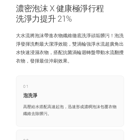
濃密泡沫 X 健康極淨行程
洗淨力提升 21%
大水流將泡沫帶進衣物纖維徹底洗淨頑垢髒污！泡洗
淨發揮洗劑最大潔淨效能，雙渦輪強淨水流超廣角出
水快速浸濕衣物，搭配抗菌渦輪迴轉盤帶動水流翻攪
衣物，發揮最佳沖刷效果。
01
泡洗淨
高壓給水搭配高速起泡，迅速形成濃稠泡沫包覆衣物
纖維去除髒污。