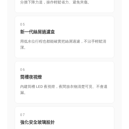
分擔下降力道，操作輕鬆省力、避免夾傷。
05
新一代絲屑過濾盒
用低水位行程也都能確實把絲屑過濾，不沾手輕鬆清
潔。
06
筒槽夜視燈
內建筒槽 LED 夜視燈，夜間放衣物清楚可見、不會遺
漏。
07
強化安全玻璃設計