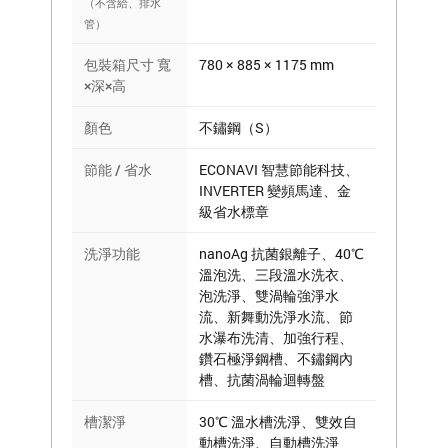
（不含給、排水
管）
包裝箱尺寸 寬
780 × 885 × 1175 mm
×深×高
顏色
不鏽鋼（S）
節能 / 省水
ECONAVI 智慧節能科技、
INVERTER 變頻馬達、金
級省水標章
洗淨功能
nanoAg 抗菌銀離子、40℃
溫泡洗、三段溫水洗衣、
泡洗淨、雙渦輪強淨水
流、新舞動洗淨水流、節
水瀑布洗清、加強行程、
鑽石極淨鋼槽、不鏽鋼內
槽、抗菌渦輪迴轉盤
槽潔淨
30℃ 溫水槽洗淨、雙效自
動槽洗淨、自動槽洗淨