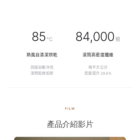
85
84,000
°C
根
熱風自清潔烘乾
滾筒高密度纖維
回座自動沖洗
每平方公分
滾筒乾爽如新
密度提升 29.6%
FILM
產品介紹影片