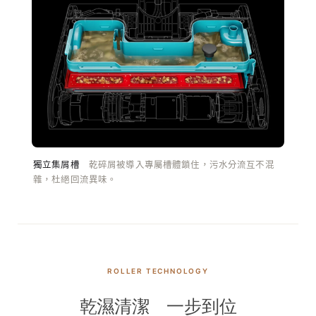
獨立集屑槽
乾碎屑被導入專屬槽體鎖住，污水分流互不混
雜，杜絕回流異味。
ROLLER TECHNOLOGY
乾濕清潔 一步到位