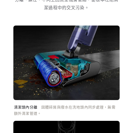
潔過程中的交叉污染。
清潔頭內分離
固體碎屑與廢水在洗地頭內同步處理，無需
額外清潔管道。