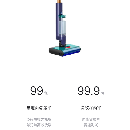
99
99.9
%
%
硬地面清潔率
高效除菌率
乾碎屑強力抓取
原廠實驗室
濕污漬高效洗淨
實證測試