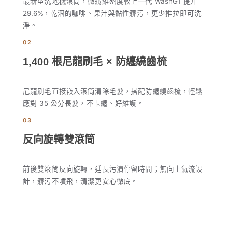
最新型洗地機滾筒，微纖維密度較上一代 WashG1 提升
29.6%，乾涸的咖啡、果汁與黏性髒污，更少推拉即可洗
淨。
02
1,400 根尼龍刷毛 × 防纏繞齒梳
尼龍刷毛直接嵌入滾筒清除毛髮，搭配防纏繞齒梳，輕鬆
應對 35 公分長髮，不卡纏、好維護。
03
反向旋轉雙滾筒
前後雙滾筒反向旋轉，延長污漬停留時間；無向上氣流設
計，髒污不噴飛，清潔更安心徹底。