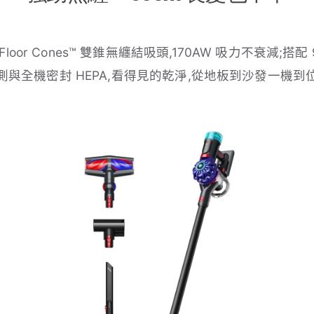
l Floor Cones™ 雙錐無纏結吸頭,170AW 吸力不衰減;搭配 
測與全機密封 HEPA,看得見的乾淨,從地板到沙發一機到