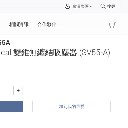
×
會員專區
搜尋
×
動
相關資訊
合作夥伴
55A
onical 雙錐無纏結吸塵器 (SV55-A)
+
加到我的最愛