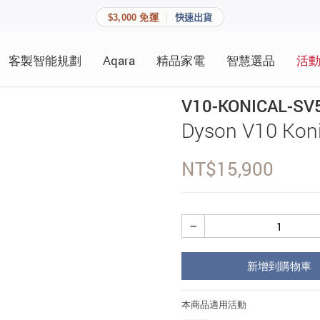
$3,000 免運
快速出貨
客製智能規劃
Aqara
精品家電
智慧選品
活
快速連結
員資料與收藏清單。
V10-KONICAL-SV
追蹤我的訂單
Dyson V10 K
家庭
會員資料管理
NT$
15,900
家庭
查看我的最愛
加入 JARVIS VIP
−
登入會員
新增到購物車
建立新帳號
本商品適用活動