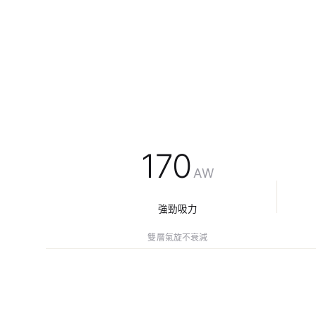
170
AW
強勁吸力
雙層氣旋不衰減