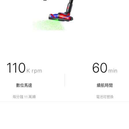
110
60
K rpm
min
數位馬達
續航時間
每分鐘 11 萬轉
電池可替換