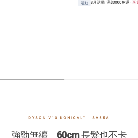
8月活動_滿$3000免運
·
享
活動
DYSON V10 KONICAL™ · SV55A
強勁無纏 60cm 長髮也不卡