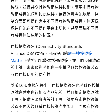
智浦、昕諾飛、施耐德電機在內業者都加入Matter
追蹤我的訂單
協議，並且共享其物聯網連接技術，讓更多品牌物
會員資料管理
聯網裝置能順利彼此連接，使得消費者能以單一控
制介面即可操作家中不同品牌物聯網裝置，無須像
查看我的最愛
過往僅能在不同操作平台上切換，甚至面臨不同品
加入 JARVIS VIP
牌裝置無法連動的情況。
連接標準聯盟 (Connectivity Standards
Alliance,CSA)宣布，日前提出的
統一連接規範
Matter
正式推出1.0版本技術規範，並且同步開放認
證申請，未來預期將能進一步推動各類物聯網裝置
互通連接使用的便利性。
隨著1.0版本規範釋出，連接標準聯盟也將透過授權
測試實驗室進行相關產品認證，並且擬定標準測試
工具、提供開源參考設計工具，讓更多市售物聯網
裝置不再因為各種連接協議產生隔閡。而現有物聯