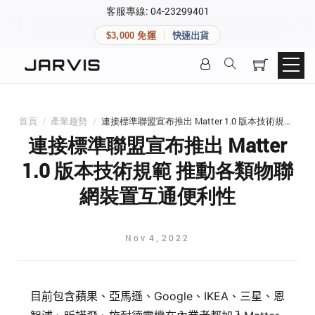
×
客服專線: 04-23299401
會員專區
×
$3,000 免運
快速出貨
登入後可查看訂單、會員資料與收藏清單。
快速連結
會員帳號
Aqara 智慧家庭
智能門鎖
首頁
/
產業趨勢
/
連接標準聯盟宣布推出 Matter 1.0 版本技術規範 推動各類物聯網裝置互通便利性
Matter 智慧家庭
密碼
連接標準聯盟宣布推出 Matter
精品家電
1.0 版本技術規範 推動各類物聯
網裝置互通便利性
登入會員
Nov
4
,
2022
建立新帳號
快速連結
目前包含蘋果、亞馬遜、Google、IKEA、三星、恩