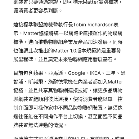
網裝置只要通過認證，即可標示Matter識別標誌，
讓消費者更容易判斷。
連接標準聯盟總裁暨執行長Tobin Richardson表
示，Matter協議將統一以網路IP連接運作的物聯網
標準，進而推動物聯網產業及產品加速發展，同時
也強調此次推出的Matter 1.0版本規範將是重要發
展里程碑，並且奠定未來物聯網應用發展基石。
目前包含蘋果、亞馬遜、Google、IKEA、三星、恩
智浦、昕諾飛、施耐德電機在內業者都加入Matter
協議，並且共享其物聯網連接技術，讓更多品牌物
聯網裝置能順利彼此連接，使得消費者能以單一控
制介面即可操作家中不同品牌物聯網裝置，無須像
過往僅能在不同操作平台上切換，甚至面臨不同品
牌裝置無法連動的情況。
而連接方式可以透過常見的Wi-Fi、有線網路，或是