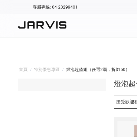
客服專線: 04-23299401
會員專區
登入後可查看訂單、會
快速連結
會員帳號
Aqara 智慧
智能門鎖
首頁
/
特別優惠專區
/
燈泡超值組（任選2顆，折$150）
Matter 智慧
密碼
燈泡超
精品家電
按受歡迎