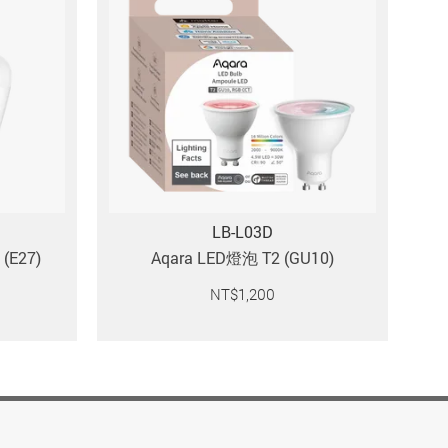
LB-L03D
(E27)
Aqara LED燈泡 T2 (GU10)
NT$
1,200