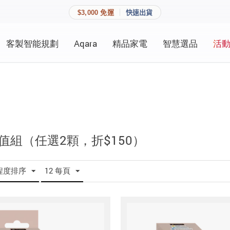
$3,000 免運
快速出貨
客製智能規劃
Aqara
精品家電
智慧選品
活
快速連結
員資料與收藏清單。
追蹤我的訂單
家庭
會員資料管理
家庭
查看我的最愛
值組（任選2顆，折$150）
加入 JARVIS VIP
程度排序
12 每頁
登入會員
建立新帳號