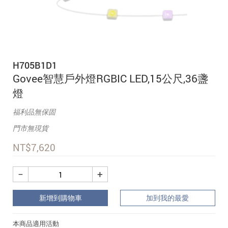
追蹤我的訂單
會員資料管理
查看我的最愛
H705B1D1
加入 JARVIS VIP
Govee智慧戶外燈RGBIC LED,15公尺,36盞
燈
福利品無保固
門市無現貨
NT$
7,620
−
+
新增到購物車
加到我的最愛
本商品適用活動