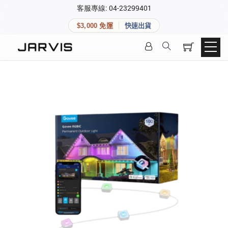
×
客服專線: 04-23299401
會員專區
×
$3,000 免運
快速出貨
登入後可查看訂單、會員資料與收藏清單。
快速連結
會員帳號
Aqara 智慧家庭
智能門鎖
Matter 智慧家庭
密碼
精品家電
登入會員
建立新帳號
快速連結