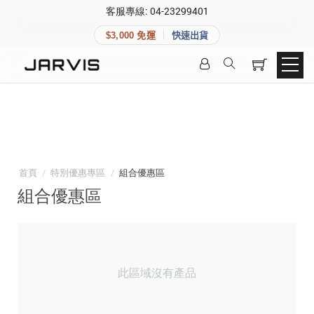
×
客服專線: 04-23299401
會員專區
×
$3,000 免運
快速出貨
登入後可查看訂單、會員資料與收藏清單。
快速連結
會員帳號
Aqara 智慧家庭
智能門鎖
Matter 智慧家庭
密碼
精品家電
首頁
/
特別優惠專區
/
組合優惠區
組合優惠區
登入會員
建立新帳號
此區域沒有產品
快速連結