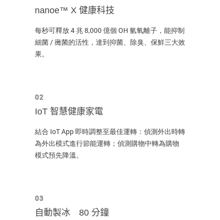
nanoe™ X 健康科技
每秒可釋放 4 兆 8,000 億個 OH 氫氧離子，能抑制
細菌 / 黴菌的活性，達到抑菌、除臭、保鮮三大效
果。
02
IoT 智慧健康家電
結合 IoT App 即時調整至最佳運轉：偵測外出時轉
為外出模式進行節能運轉；偵測購物中轉為購物
模式預先降溫。
03
自動製冰 80 分鐘