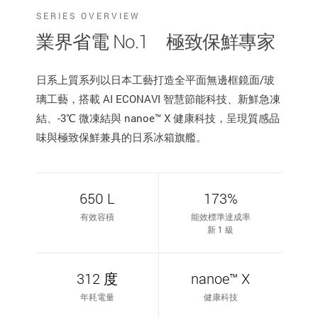
SERIES OVERVIEW
業界省電 No.1 極致保鮮專家
日系上質系列以日本工藝打造全平面無邊框鏡面/玻
璃工藝，搭載 AI ECONAVI 智慧節能科技、新鮮急凍
結、-3℃ 微凍結與 nanoe™ X 健康科技，呈現質感品
味與極致保鮮兼具的日系冰箱旗艦。
650 L
173%
有效容積
能效標準達成率
新 1 級
312 度
nanoe™ X
年耗電量
健康科技