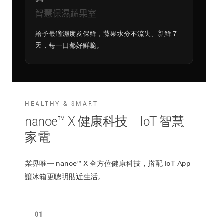
智慧保濕蔬果室
給予最適濕度及保鮮，蔬果水分不流失、新鮮 7
天，每一口都好鮮脆。
HEALTHY & SMART
nanoe™ X 健康科技 IoT 智慧
家電
業界唯一 nanoe™ X 全方位健康科技，搭配 IoT App
讓冰箱更聰明貼近生活。
01