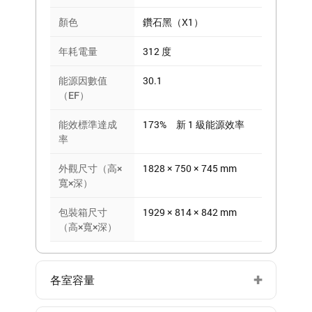
顏色
鑽石黑（X1）
年耗電量
312 度
能源因數值
30.1
（EF）
能效標準達成
173% 新 1 級能源效率
率
外觀尺寸（高×
1828 × 750 × 745 mm
寬×深）
包裝箱尺寸
1929 × 814 × 842 mm
（高×寬×深）
各室容量