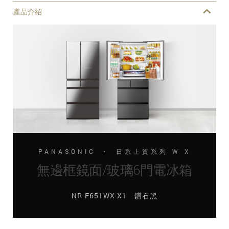
產品介紹
PANASONIC · 日系上質系列 W X
無邊框鏡面/玻璃6門電冰箱
NR-F651WX-X1 鑽石黑