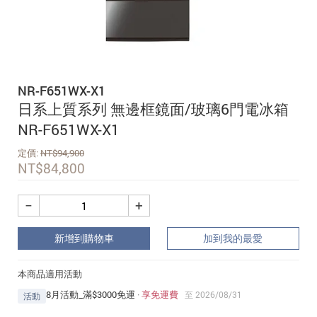
追蹤我的訂單
會員資料管理
查看我的最愛
NR-F651WX-X1
加入 JARVIS VIP
日系上質系列 無邊框鏡面/玻璃6門電冰箱
NR-F651WX-X1
定價:
NT$
94,900
NT$
84,800
−
+
新增到購物車
加到我的最愛
本商品適用活動
8月活動_滿$3000免運
·
享免運費
至 2026/08/31
活動