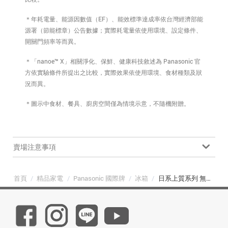
＊年耗電量、能源因數值（EF）、能效標準達成率依台灣經濟部能
源署（節能標章）公告數據；實際耗電量依使用環境、設定條件、
開關門頻率等而異。
＊「nanoe™ X」相關淨化、保鮮、健康科技敘述為 Panasonic 官
方依實驗條件所提出之比較，實際效果依使用環境、食材種類及狀
況而異。
＊圖示中食材、餐具、廚房空間僅為情境示意，不隨機附贈。
賣場注意事項
首頁
/
精品家電
/
Panasonic 國際牌
/
冰箱
/
日系上質系列 無邊框鏡面/玻璃6門電冰箱 NR-F651WX-X1