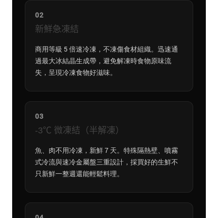
02
新鮮急凍結
商用等級 5 倍速冷凍，不凍傷食材組織。迅速通
過最大冰結晶生成帶，避免解凍時食物原味流
失，呈現冷凍食物好滋味。
03
-3℃ 微凍結（半解凍）
魚、肉不用冷凍，新鮮 7 天。特殊隔熱壁、噴霧
式冷流與速冷金屬盤三重設計，採買好的生鮮不
只新鮮一整週還能輕鬆料理。
04