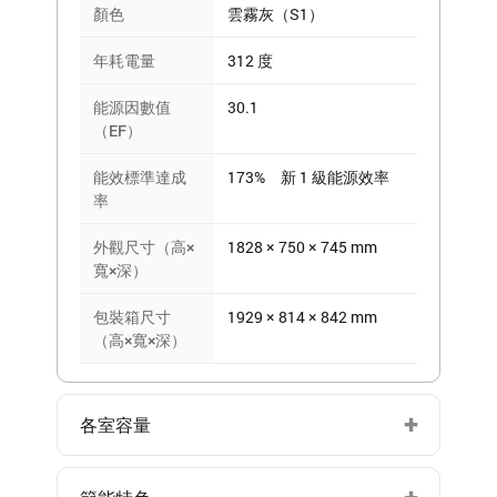
顏色
雲霧灰（S1）
年耗電量
312 度
能源因數值
30.1
（EF）
能效標準達成
173% 新 1 級能源效率
率
外觀尺寸（高×
1828 × 750 × 745 mm
寬×深）
包裝箱尺寸
1929 × 814 × 842 mm
（高×寬×深）
各室容量