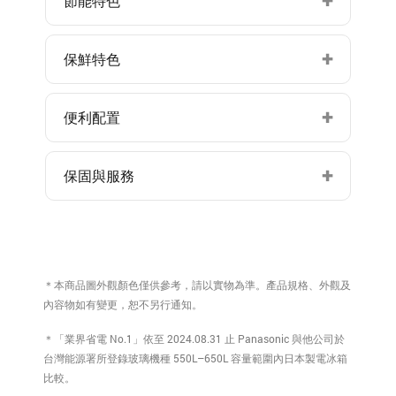
節能特色
保鮮特色
便利配置
保固與服務
＊本商品圖外觀顏色僅供參考，請以實物為準。產品規格、外觀及
內容物如有變更，恕不另行通知。
＊「業界省電 No.1」依至 2024.08.31 止 Panasonic 與他公司於
台灣能源署所登錄玻璃機種 550L–650L 容量範圍內日本製電冰箱
比較。