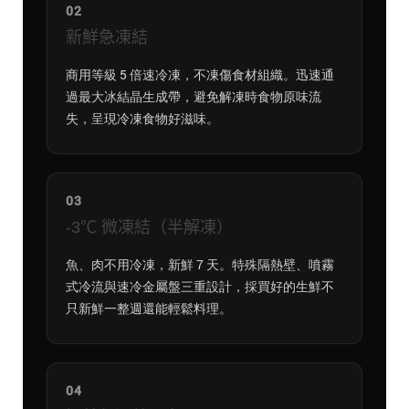
02
新鮮急凍結
商用等級 5 倍速冷凍，不凍傷食材組織。迅速通
過最大冰結晶生成帶，避免解凍時食物原味流
失，呈現冷凍食物好滋味。
03
-3℃ 微凍結（半解凍）
魚、肉不用冷凍，新鮮 7 天。特殊隔熱壁、噴霧
式冷流與速冷金屬盤三重設計，採買好的生鮮不
只新鮮一整週還能輕鬆料理。
04