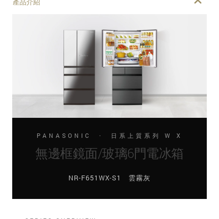
產品介紹
PANASONIC · 日系上質系列 W X
無邊框鏡面/玻璃6門電冰箱
NR-F651WX-S1 雲霧灰