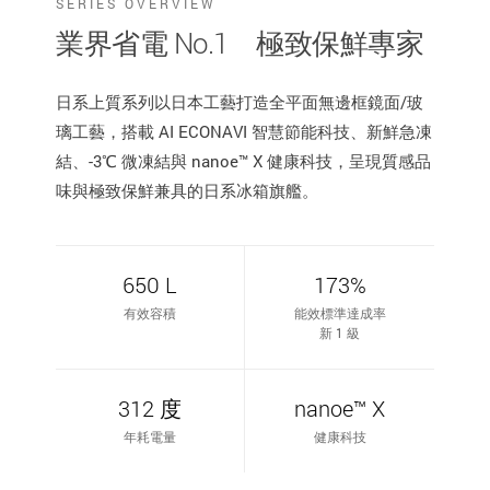
SERIES OVERVIEW
業界省電 No.1 極致保鮮專家
日系上質系列以日本工藝打造全平面無邊框鏡面/玻
璃工藝，搭載 AI ECONAVI 智慧節能科技、新鮮急凍
結、-3℃ 微凍結與 nanoe™ X 健康科技，呈現質感品
味與極致保鮮兼具的日系冰箱旗艦。
650 L
173%
有效容積
能效標準達成率
新 1 級
312 度
nanoe™ X
年耗電量
健康科技