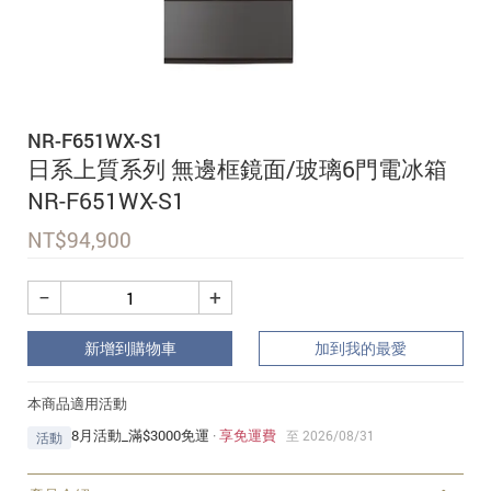
追蹤我的訂單
會員資料管理
查看我的最愛
NR-F651WX-S1
加入 JARVIS VIP
日系上質系列 無邊框鏡面/玻璃6門電冰箱
NR-F651WX-S1
NT$
94,900
−
+
新增到購物車
加到我的最愛
本商品適用活動
8月活動_滿$3000免運
·
享免運費
至 2026/08/31
活動