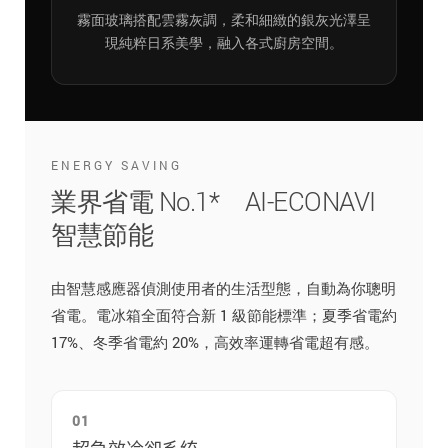
霧面玻璃搭配雲霧灰調，柔和細緻的銀灰光澤呈
現純粹日系美學，融入各式廚房空間。
ENERGY SAVING
業界省電 No.1* AI-ECONAVI
智慧節能
由智慧感應器偵測使用者的生活型態，自動為你聰明
省電。電冰箱全面符合新 1 級節能標準；夏季省電約
17%、冬季省電約 20%，高效率運轉省電超有感。
01