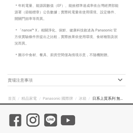
＊年耗電量、能源因數值（EF）、能效標準達成率依台灣經濟部能
源署（節能標章）公告數據；實際耗電量依使用環境、設定條件、
開關門頻率等而異。
＊「nanoe™ X」相關淨化、保鮮、健康科技敘述為 Panasonic 官
方依實驗條件所提出之比較，實際效果依使用環境、食材種類及狀
況而異。
＊圖示中食材、餐具、廚房空間僅為情境示意，不隨機附贈。
賣場注意事項
首頁
/
精品家電
/
Panasonic 國際牌
/
冰箱
/
日系上質系列 無邊框鏡面/玻璃6門電冰箱 NR-F651WX-S1