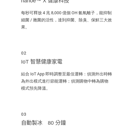
nanoe™ X 健康科技
每秒可釋放 4 兆 8,000 億個 OH 氫氧離子，能抑制
細菌 / 黴菌的活性，達到抑菌、除臭、保鮮三大效
果。
02
IoT 智慧健康家電
結合 IoT App 即時調整至最佳運轉：偵測外出時轉
為外出模式進行節能運轉；偵測購物中轉為購物
模式預先降溫。
03
自動製冰 80 分鐘