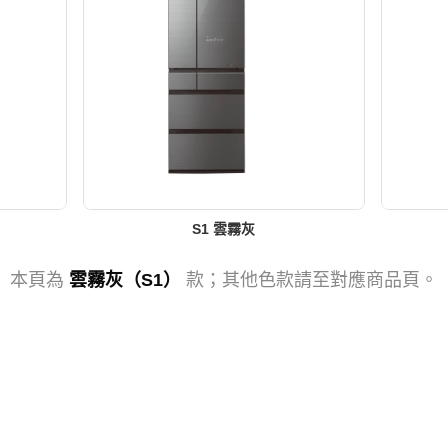
S1 雲霧灰
本頁為
雲霧灰（S1）
款；其他色款請至對應商品頁。