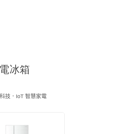
門電冰箱
康科技．IoT 智慧家電