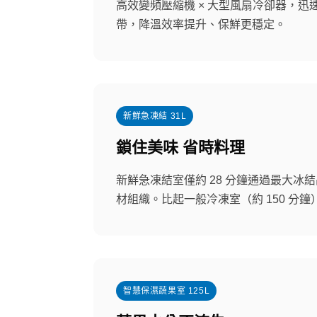
高效變頻壓縮機 × 大型風扇冷卻器，迅
帶，降溫效率提升、保鮮更穩定。
新鮮急凍結 31L
鎖住美味 省時料理
新鮮急凍結室僅約 28 分鐘通過最大冰
材組織。比起一般冷凍室（約 150 分鐘）
智慧保濕蔬果室 125L