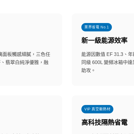
業界省電 No.1
新一級能源效率
璃面板觸感細膩，三色任
能源因數值 EF 31.3、
搭、翡翠白純淨優雅，融
同級 600L 變頻冰箱中達
助攻。
VIP 真空斷熱材
高科技隔熱省電