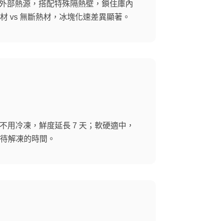
阻斷外部熱源，搭配特殊隔熱壁，鎖住庫內
 vs 無斷熱材，冰塊化速差異顯著。
肉不用冷凍，鮮度延長 7 天；軟硬適中，
待解凍的時間。