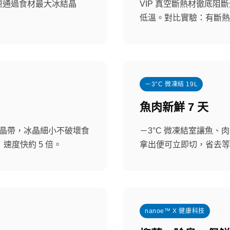
速通過食材最大冰結晶
VIP 真空斷熱材徹底
低溫。對比實驗：有斷熱材
－3°C 微凍結 19L
魚肉新鮮 7 天
結晶帶，冰晶細小不破壞食
－3°C 微凍結室讓魚、
速度快約 5 倍。
拿出便可立即切，省去等
nanoe™ X 健康科技