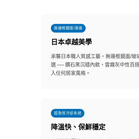
無邊框鏡面/玻璃
日本卓越美學
承襲日本職人質感工藝，無邊框鏡面/玻
選 ── 鑽石黑沉穩內斂、雲霧灰中性百
入任何居家風格。
超急效冷卻系統
降溫快、保鮮穩定