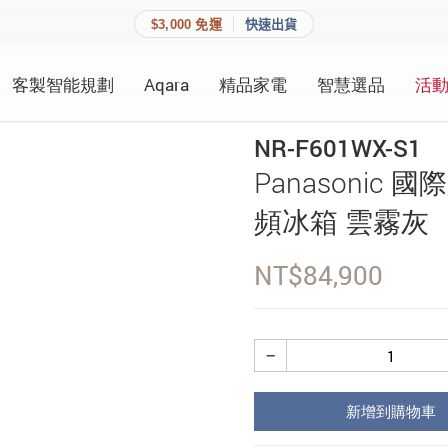
$3,000 免運
快速出貨
客製智能規劃
Aqara
精品家電
智慧選品
活
快速連結
員資料與收藏清單。
NR-F601WX-S1
追蹤我的訂單
Panasonic 國
家庭
會員資料管理
頻冰箱 雲霧灰
家庭
查看我的最愛
NT$
84,900
加入 JARVIS VIP
−
登入會員
新增到購物車
建立新帳號