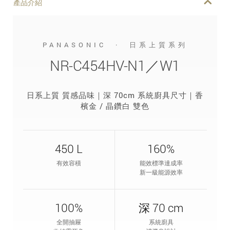
產品介紹
PANASONIC · 日系上質系列
NR-C454HV-N1／W1
日系上質 質感品味｜深 70cm 系統廚具尺寸｜香
檳金 / 晶鑽白 雙色
450 L
160%
有效容積
能效標準達成率
新一級能源效率
100%
深 70 cm
全開抽屜
系統廚具