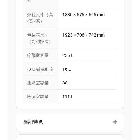
率
外觀尺寸（高
1830 × 675 × 695 mm
×寬×深）
包裝箱尺寸
1923 × 706 × 742 mm
（高×寬×深）
冷藏室容量
235 L
-3°C 微凍結室
16 L
蔬果室容量
88 L
冷凍室容量
111 L
節能特色