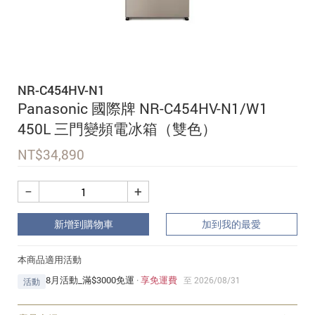
追蹤我的訂單
會員資料管理
查看我的最愛
NR-C454HV-N1
加入 JARVIS VIP
Panasonic 國際牌 NR-C454HV-N1/W1
450L 三門變頻電冰箱（雙色）
NT$
34,890
−
+
新增到購物車
加到我的最愛
本商品適用活動
8月活動_滿$3000免運
·
享免運費
至 2026/08/31
活動