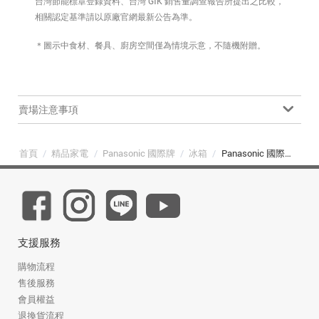
台灣節能標章登錄資料、台灣 GfK 銷售量調查報告所提出之比較，
相關認定基準請以原廠官網最新公告為準。
＊圖示中食材、餐具、廚房空間僅為情境示意，不隨機附贈。
賣場注意事項
首頁
/
精品家電
/
Panasonic 國際牌
/
冰箱
/
Panasonic 國際牌 NR-C454HV-N1/W1 450L 三門變頻電冰箱（雙色）
支援服務
購物流程
售後服務
會員權益
退換貨流程