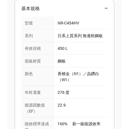
基本規格
型號
NR-C454HV
系列
日系上質系列 無邊框鋼板
有效容積
450 L
面板材質
鋼板
顏色
香檳金（N1）／晶鑽白
（W1）
年耗電量
276 度
能源因數值
22.9
（EF）
能效標準達成
160% 新一級能源效率