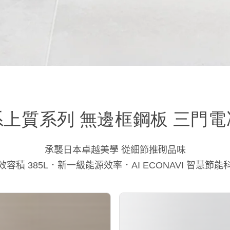
系上質系列 無邊框鋼板 三門電
承襲日本卓越美學 從細節推砌品味
效容積 385L．新一級能源效率．AI ECONAVI 智慧節能