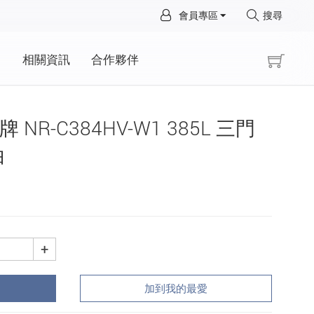
×
會員專區
搜尋
×
動
相關資訊
合作夥伴
際牌 NR-C384HV-W1 385L 三門
白
+
加到我的最愛