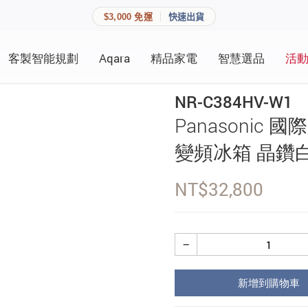
$3,000 免運
快速出貨
客製智能規劃
Aqara
精品家電
智慧選品
活
快速連結
員資料與收藏清單。
NR-C384HV-W1
追蹤我的訂單
Panasonic 國
家庭
會員資料管理
變頻冰箱 晶鑽
家庭
查看我的最愛
NT$
32,800
加入 JARVIS VIP
−
登入會員
新增到購物車
建立新帳號