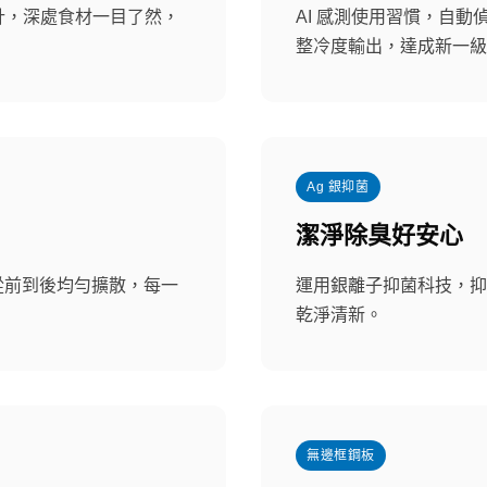
設計，深處食材一目了然，
AI 感測使用習慣，自
整冷度輸出，達成新一級
Ag 銀抑菌
潔淨除臭好安心
從前到後均勻擴散，每一
運用銀離子抑菌科技，抑
乾淨清新。
無邊框鋼板