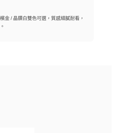
檳金 / 晶鑽白雙色可選，質感細膩耐看，
。