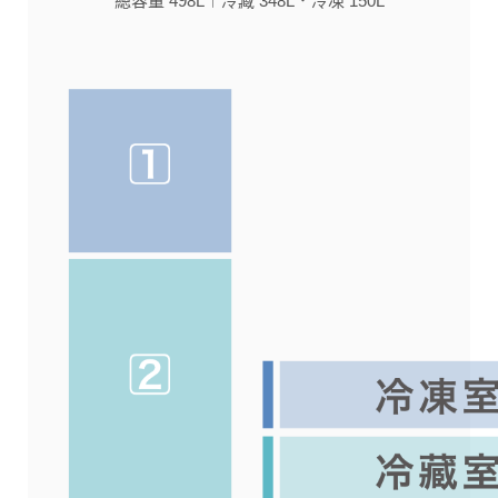
總容量 498L︱冷藏 348L．冷凍 150L