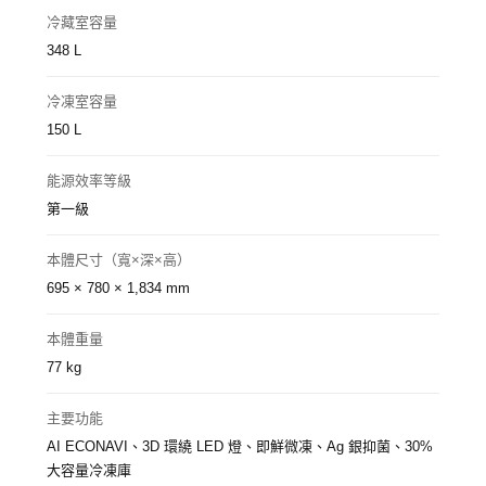
冷藏室容量
348 L
冷凍室容量
150 L
能源效率等級
第一級
本體尺寸（寬×深×高）
695 × 780 × 1,834 mm
本體重量
77 kg
主要功能
AI ECONAVI、3D 環繞 LED 燈、即鮮微凍、Ag 銀抑菌、30%
大容量冷凍庫