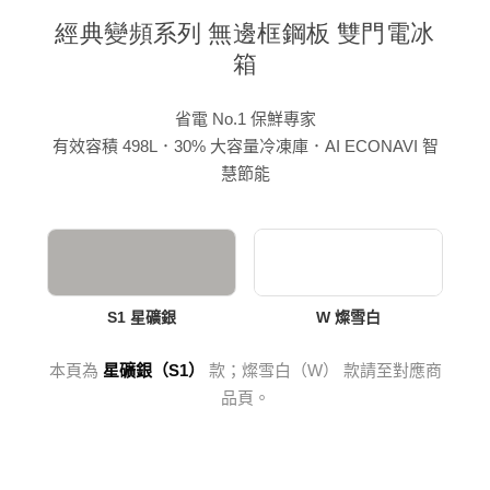
經典變頻系列 無邊框鋼板 雙門電冰
箱
省電 No.1 保鮮專家
有效容積 498L．30% 大容量冷凍庫．AI ECONAVI 智
慧節能
S1 星礦銀
W 燦雪白
本頁為
星礦銀（S1）
款；燦雪白（W） 款請至對應商
品頁。