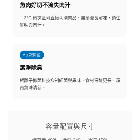
魚肉好切不流失肉汁
－3°C 微凍區可直接切削肉品、無須漫長解凍，鎖住
鮮味與肉汁。
Ag 銀抑菌
潔淨除臭
銀離子抑菌科技抑制細菌與異味，食材保鮮更長、箱
內氣味清新。
容量配置與尺寸