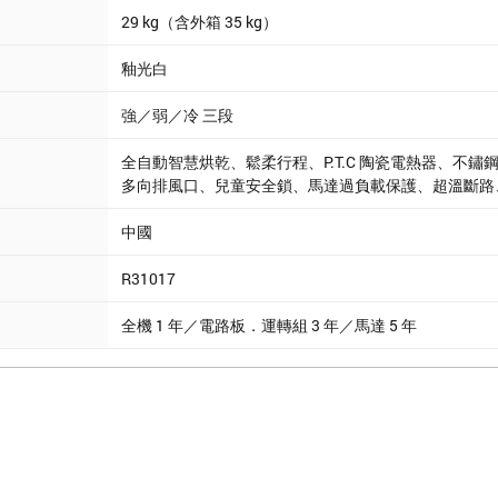
29 kg（含外箱 35 kg）
釉光白
強／弱／冷 三段
全自動智慧烘乾、鬆柔行程、P.T.C 陶瓷電熱器、不
多向排風口、兒童安全鎖、馬達過負載保護、超溫斷路
中國
R31017
全機 1 年／電路板．運轉組 3 年／馬達 5 年