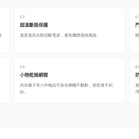
02
0
超溫斷路保護
損
溫度過高自動切斷電源，避免機體過熱風險。
05
0
小物乾燥網棚
內衣襪子等小件物品可放在網棚不翻動，烘乾後不糾
結。