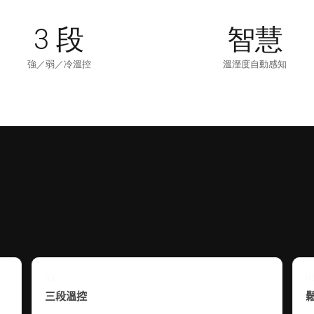
3 段
智慧
強／弱／冷溫控
溫溼度自動感知
02
0
三段溫控