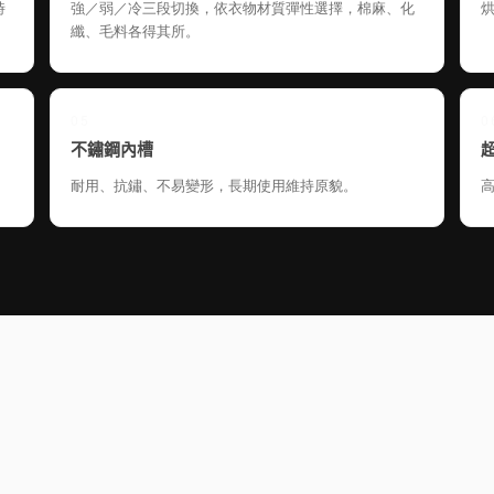
時
強／弱／冷三段切換，依衣物材質彈性選擇，棉麻、化
纖、毛料各得其所。
05
0
不鏽鋼內槽
耐用、抗鏽、不易變形，長期使用維持原貌。