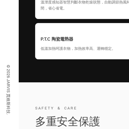
溫溼度感知器智慧判斷衣物乾燥狀態，自動調節熱風
間，省心省電。
04
P.T.C 陶瓷電熱器
低溫加熱呵護衣物，加熱效率高、運轉穩定。
© 2026 JARVIS 賈維斯科技.
SAFETY & CARE
多重安全保護