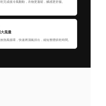
烘乾完成後冷風翻動，衣物更蓬鬆，觸感更舒服。
6
超大風量
高效熱風循環，快速將濕氣排出，縮短整體烘乾時間。