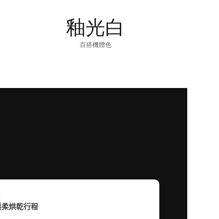
釉光白
百搭機體色
3
鬆柔烘乾行程