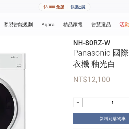
$3,000 免運
快速出貨
客製智能規劃
Aqara
精品家電
智慧選品
活
快速連結
員資料與收藏清單。
NH-80RZ-W
追蹤我的訂單
Panasonic 
家庭
會員資料管理
衣機 釉光白
家庭
查看我的最愛
NT$
12,100
加入 JARVIS VIP
−
登入會員
新增到購物車
建立新帳號