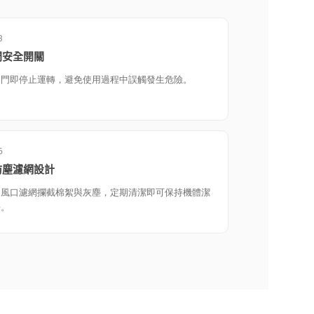
3
門安全開關
開門即停止運轉，避免使用過程中誤觸發生危險。
6
防塵濾網設計
進風口濾網攔截棉絮與灰塵，定期清潔即可保持機體潔
淨。