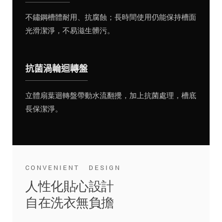
不鏽鋼槽體耐用、抗腐蝕；長時間使用仍能保持槽面
光滑潔淨，不易滋生髒污。
抗菌渦輪迴轉盤
立體扇葉迴轉盤帶動水流翻攪，加上抗菌處理，槽底
長保潔淨。
CONVENIENT DESIGN
人性化貼心設計
自在洗衣無負擔