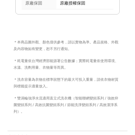
原廠保固
原廠授權保固
＊本商品圖外觀、顏色僅供參考，請以實物為準。產品規格、外觀
及內容物如有變更，恕不另行通知。
＊耗電量依台灣經濟部能源署公告數據；實際耗電量依使用環境、
水溫、洗劑用量、衣物量等而異。
＊洗衣容量為衣物在標準狀態下的最大可投入重量，請依衣物材質
與標籤提示適量放入。
＊雙渦輪強淨水流適用直立式洗衣機（智能聯網變頻系列 / 強效抑
菌變頻系列 / 高效抗菌變頻系列 / 節能洗淨變頻系列 / 高效潔淨系
列）。