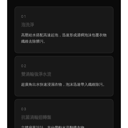
01
泡洗淨
高壓給水搭配高速起泡，迅速形成濃稠泡沫包覆衣物
纖維去除髒污。
02
雙渦輪強淨水流
超廣角出水快速浸濕衣物，泡沫迅速帶入纖維除污。
03
抗菌渦輪迴轉盤
立體扇葉設計，充分帶動水流翻攪衣物。