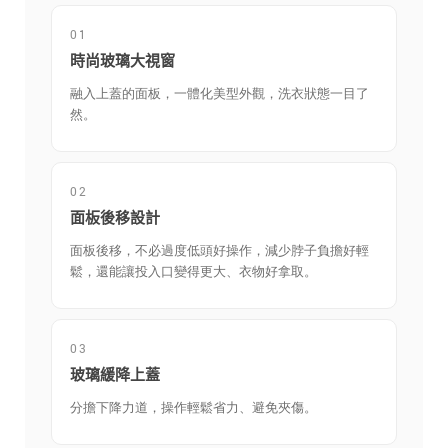
01
時尚玻璃大視窗
融入上蓋的面板，一體化美型外觀，洗衣狀態一目了
然。
02
面板後移設計
面板後移，不必過度低頭好操作，減少脖子負擔好輕
鬆，還能讓投入口變得更大、衣物好拿取。
03
玻璃緩降上蓋
分擔下降力道，操作輕鬆省力、避免夾傷。