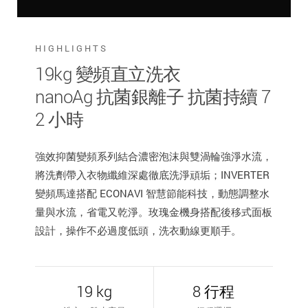
HIGHLIGHTS
19kg 變頻直立洗衣
nanoAg 抗菌銀離子 抗菌持續 7
2 小時
強效抑菌變頻系列結合濃密泡沫與雙渦輪強淨水流，
將洗劑帶入衣物纖維深處徹底洗淨頑垢；INVERTER
變頻馬達搭配 ECONAVI 智慧節能科技，動態調整水
量與水流，省電又乾淨。玫瑰金機身搭配後移式面板
設計，操作不必過度低頭，洗衣動線更順手。
19 kg
8 行程