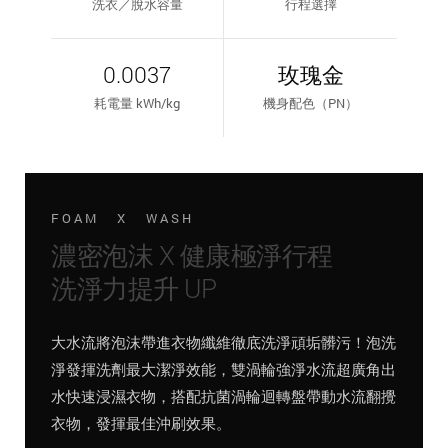
洗衣／脫水容量
行程選擇
0.0037
玫瑰金
耗電量 kWh/kg
機身配色（PN）
FOAM X WASH
濃密泡沫 X 健康極淨行程
洗淨力提升 UP
大水流將泡沫帶進衣物纖維徹底洗淨頑垢髒污！泡洗
淨發揮洗劑最大潔淨效能，雙渦輪強淨水流超廣角出
水快速浸濕衣物，搭配抗菌渦輪迴轉盤帶動水流翻攪
衣物，發揮最佳沖刷效果。