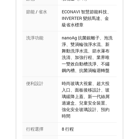
節能 / 省水
ECONAVI 智慧節能科技、
INVERTER 變頻馬達、金
級省水標章
洗淨功能
nanoAg 抗菌銀離子、泡洗
淨、雙渦輪強淨水流、新
舞動洗淨水流、節水瀑布
洗清、加強行程、業界唯
一雙效自動槽洗淨、不鏽
鋼內槽、抗菌渦輪迴轉盤
便利設計
時尚玻璃大視窗、超大投
入口、面板後移設計、玻
璃緩降上蓋、新一代絲屑
過濾盒、兒童安全裝置、
強化安全玻璃設計、預約
時間
行程選擇
8 行程