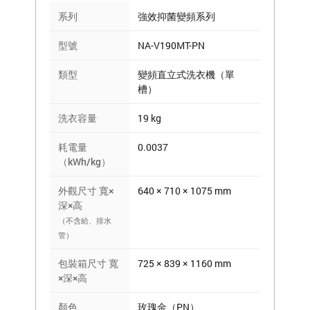
系列
強效抑菌變頻系列
型號
NA-V190MT-PN
類型
變頻直立式洗衣機（單
槽）
洗衣容量
19 kg
耗電量
0.0037
（kWh/kg）
外觀尺寸 寬×
640 × 710 × 1075 mm
深×高
（不含給、排水
管）
包裝箱尺寸 寬
725 × 839 × 1160 mm
×深×高
顏色
玫瑰金（PN）