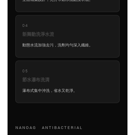
04
新舞動洗淨水流
動態水流加強去污，洗劑均勻深入纖維。
05
節水瀑布洗清
瀑布式集中沖洗，省水又乾淨。
NANOAG ANTIBACTERIAL