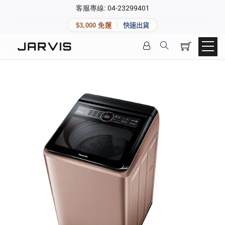
×
客服專線: 04-23299401
會員專區
×
$3,000 免運
快速出貨
登入後可查看訂單、會員資料與收藏清單。
快速連結
會員帳號
Aqara 智慧家庭
智能門鎖
Matter 智慧家庭
密碼
精品家電
登入會員
建立新帳號
快速連結