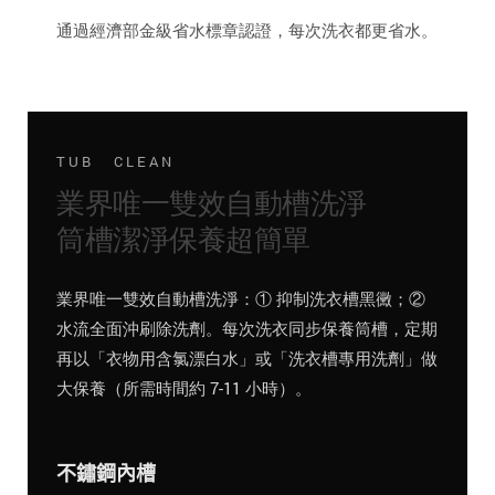
通過經濟部金級省水標章認證，每次洗衣都更省水。
TUB CLEAN
業界唯一雙效自動槽洗淨
筒槽潔淨保養超簡單
業界唯一雙效自動槽洗淨：① 抑制洗衣槽黑黴；②
水流全面沖刷除洗劑。每次洗衣同步保養筒槽，定期
再以「衣物用含氯漂白水」或「洗衣槽專用洗劑」做
大保養（所需時間約 7-11 小時）。
不鏽鋼內槽