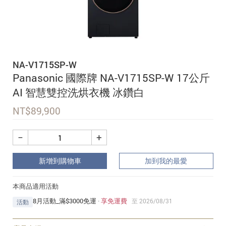
追蹤我的訂單
會員資料管理
查看我的最愛
NA-V1715SP-W
加入 JARVIS VIP
Panasonic 國際牌 NA-V1715SP-W 17公斤
AI 智慧雙控洗烘衣機 冰鑽白
NT$
89,900
−
+
新增到購物車
加到我的最愛
本商品適用活動
8月活動_滿$3000免運
·
享免運費
至 2026/08/31
活動