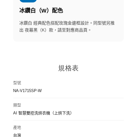
冰鑽白（W）配色
冰鑽白 經典配色搭配玫瑰金邊框設計。同型號另推
出 夜幕黑（K）款，請至對應商品頁。
規格表
型號
NA-V1715SP-W
類型
AI 智慧雙控洗烘衣機（上烘下洗）
產地
台灣