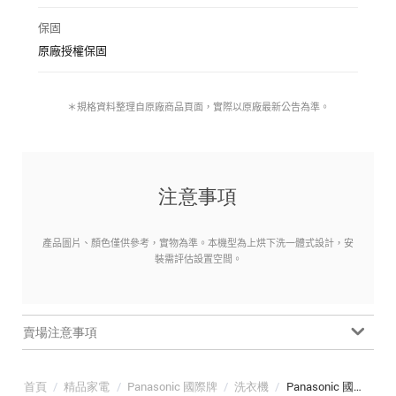
保固
原廠授權保固
＊規格資料整理自原廠商品頁面，實際以原廠最新公告為準。
注意事項
產品圖片、顏色僅供參考，實物為準。本機型為上烘下洗一體式設計，安
裝需評估設置空間。
賣場注意事項
首頁
/
精品家電
/
Panasonic 國際牌
/
洗衣機
/
Panasonic 國際牌 NA-V1715SP-W 17公斤 AI 智慧雙控洗烘衣機 冰鑽白