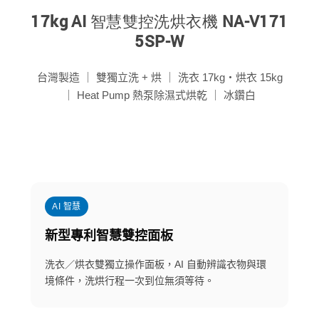
17kg AI 智慧雙控洗烘衣機 NA-V171
5SP-W
台灣製造 ｜ 雙獨立洗 + 烘 ｜ 洗衣 17kg・烘衣 15kg
｜ Heat Pump 熱泵除濕式烘乾 ｜ 冰鑽白
AI 智慧
新型專利智慧雙控面板
洗衣／烘衣雙獨立操作面板，AI 自動辨識衣物與環
境條件，洗烘行程一次到位無須等待。