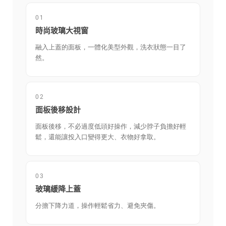
01
時尚玻璃大視窗
融入上蓋的面板，一體化美型外觀，洗衣狀態一目了
然。
02
面板後移設計
面板後移，不必過度低頭好操作，減少脖子負擔好輕
鬆，還能讓投入口變得更大、衣物好拿取。
03
玻璃緩降上蓋
分擔下降力道，操作輕鬆省力、避免夾傷。