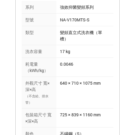
系列
強效抑菌變頻系列
型號
NA-V170MTS-S
類型
變頻直立式洗衣機（單
槽）
洗衣容量
17 kg
耗電量
0.0046
（kWh/kg）
外觀尺寸 寬×
640 × 710 × 1075 mm
深×高
（不含給、排水
管）
包裝箱尺寸 寬
725 × 839 × 1160 mm
×深×高
顏色
不鏽鋼（S）