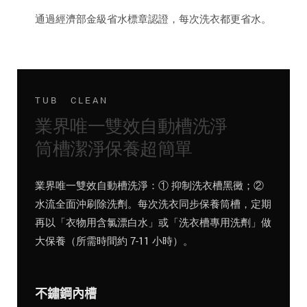
通過經濟部金級省水標章認證，每次洗衣都更省水。
TUB CLEAN
業界唯一雙效自動槽洗淨
筒槽潔淨保養超簡單
業界唯一雙效自動槽洗淨：① 抑制洗衣槽黑黴；②
水流全面沖刷除洗劑。每次洗衣同步保養筒槽，定期
再以「衣物用含氯漂白水」或「洗衣槽專用洗劑」做
大保養（所需時間約 7-11 小時）。
不鏽鋼內槽