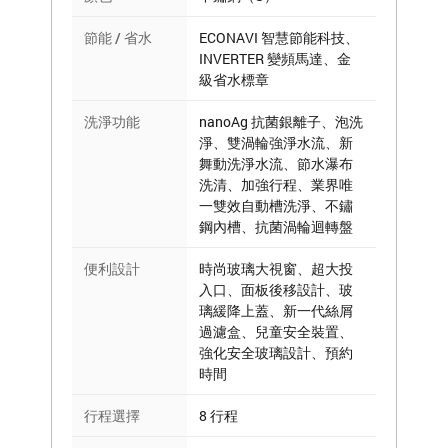
節能 / 省水
ECONAVI 智慧節能科技、
INVERTER 變頻馬達、金
級省水標章
洗淨功能
nanoAg 抗菌銀離子、泡洗
淨、雙渦輪強淨水流、新
舞動洗淨水流、節水瀑布
洗清、加強行程、業界唯
一雙效自動槽洗淨、不鏽
鋼內槽、抗菌渦輪迴轉盤
便利設計
時尚玻璃大視窗、超大投
入口、面板後移設計、玻
璃緩降上蓋、新一代絲屑
過濾盒、兒童安全裝置、
強化安全玻璃設計、預約
時間
行程選擇
8 行程