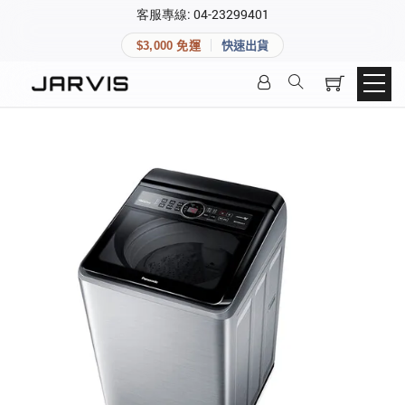
×
客服專線: 04-23299401
會員專區
×
$3,000 免運
快速出貨
登入後可查看訂單、會員資料與收藏清單。
快速連結
會員帳號
Aqara 智慧家庭
智能門鎖
Matter 智慧家庭
密碼
精品家電
登入會員
建立新帳號
快速連結