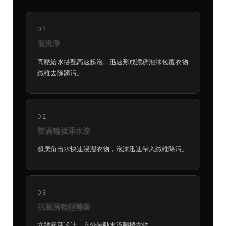
01
泡洗淨
高壓給水搭配高速起泡，迅速形成濃稠泡沫包覆衣物
纖維去除髒污。
02
雙渦輪強淨水流
超廣角出水快速浸濕衣物，泡沫迅速帶入纖維除污。
03
抗菌渦輪迴轉盤
立體扇葉設計，充分帶動水流翻攪衣物。