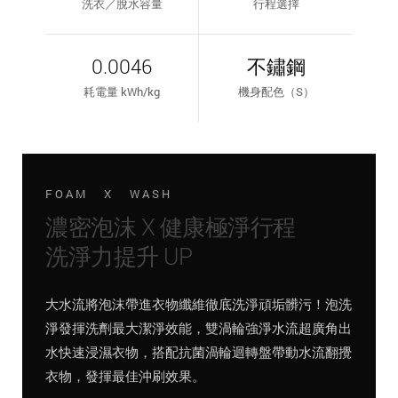
洗衣／脫水容量
行程選擇
0.0046
不鏽鋼
耗電量 kWh/kg
機身配色（S）
FOAM X WASH
濃密泡沫 X 健康極淨行程
洗淨力提升 UP
大水流將泡沫帶進衣物纖維徹底洗淨頑垢髒污！泡洗
淨發揮洗劑最大潔淨效能，雙渦輪強淨水流超廣角出
水快速浸濕衣物，搭配抗菌渦輪迴轉盤帶動水流翻攪
衣物，發揮最佳沖刷效果。