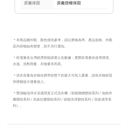
原廠保固
原廠授權保固
＊本商品圖外觀、顏色僅供參考，請以實物為準。產品規格、外觀
及內容物如有變更，恕不另行通知。
＊耗電量依台灣經濟部能源署公告數據；實際耗電量依使用環境、
水溫、洗劑用量、衣物量等而異。
＊洗衣容量為衣物在標準狀態下的最大可投入重量，請依衣物材質
與標籤提示適量放入。
＊雙渦輪強淨水流適用直立式洗衣機（智能聯網變頻系列 / 強效抑
菌變頻系列 / 高效抗菌變頻系列 / 節能洗淨變頻系列 / 高效潔淨系
列）。