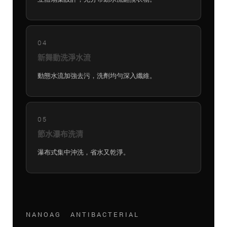
04
新舞動洗淨水流
動態水流加強去污，洗劑均勻深入纖維。
05
節水瀑布洗清
瀑布式集中沖洗，省水又乾淨。
NANOAG ANTIBACTERIAL