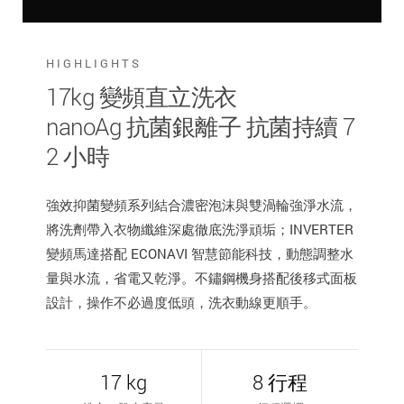
HIGHLIGHTS
17kg 變頻直立洗衣
nanoAg 抗菌銀離子 抗菌持續 7
2 小時
強效抑菌變頻系列結合濃密泡沫與雙渦輪強淨水流，
將洗劑帶入衣物纖維深處徹底洗淨頑垢；INVERTER
變頻馬達搭配 ECONAVI 智慧節能科技，動態調整水
量與水流，省電又乾淨。不鏽鋼機身搭配後移式面板
設計，操作不必過度低頭，洗衣動線更順手。
17 kg
8 行程