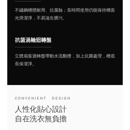
不鏽鋼槽體耐用、抗腐蝕；長時間使用仍能保持槽面
光滑潔淨，不易滋生髒污。
抗菌渦輪迴轉盤
立體扇葉迴轉盤帶動水流翻攪，加上抗菌處理，槽底
長保潔淨。
CONVENIENT DESIGN
人性化貼心設計
自在洗衣無負擔