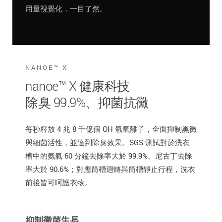
用量視覺化，一目了然。
NANOE™ X
nanoe™ X 健康科技
除臭 99.9%、抑菌抗黴
每秒釋放 4 兆 8 千億個 OH 氫氧離子，全面抑制黑黴
與細菌活性，並達到除臭效果。SGS 測試對於洗衣
槽中的氨氣 60 分鐘去除率大於 99.9%、尼古丁去除
率大於 90.6%；對應筒槽迴轉與筒槽靜止行程，洗衣
前後皆可呵護衣物。
抑制黴菌生長