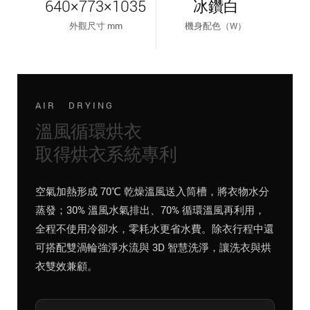
640×773×1035
冰鑽白
外觀尺寸 mm
機身配色（W）
AIR DRYING
溫風循環烘衣
取得烘衣系統專利
空氣加熱形成 70℃ 乾燥溫風送入筒槽，將衣物水分
蒸發；30% 溫風水氣排出、70% 循環溫風再利用，
全程不使用冷卻水，零耗水更省水費。除衣行程中還
可搭配雙渦輪強淨水流與 3D 智慧洗淨，讓洗衣與烘
衣雙效兼顧。