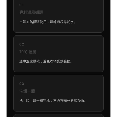
01
專利溫風循環
空氣加熱循環使用，烘乾過程零耗水。
02
70℃ 溫風
適中溫度烘乾，避免衣物受熱受損。
03
洗烘一體
洗、脫、烘一機完成，不必再額外搬移衣物。