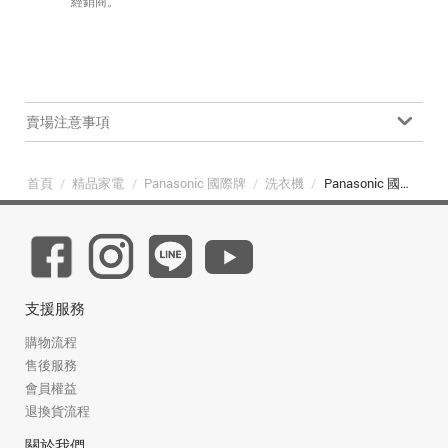
經銷商。
賣場注意事項
首頁
/
精品家電
/
Panasonic 國際牌
/
洗衣機
/
Panasonic 國際牌 NA-V150MDH-W 智慧聯網系列 15kg 滾筒洗衣機 冰鑽白
支援服務
購物流程
售後服務
會員權益
退換貨流程
關於我們