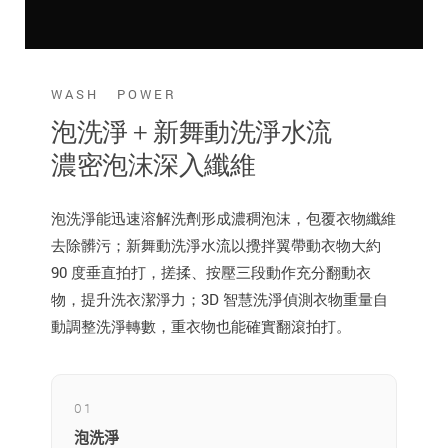
WASH POWER
泡洗淨 + 新舞動洗淨水流
濃密泡沫深入纖維
泡洗淨能迅速溶解洗劑形成濃稠泡沫，包覆衣物纖維
去除髒污；新舞動洗淨水流以攪拌翼帶動衣物大約
90 度垂直拍打，搓揉、按壓三段動作充分翻動衣
物，提升洗衣潔淨力；3D 智慧洗淨偵測衣物重量自
動調整洗淨轉數，重衣物也能確實翻滾拍打。
01
泡洗淨