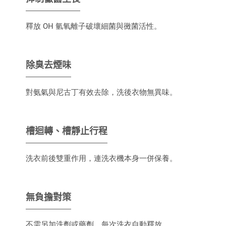
釋放 OH 氫氧離子破壞細菌與黴菌活性。
除臭去煙味
對氨氣與尼古丁有效去除，洗後衣物無異味。
槽迴轉、槽靜止行程
洗衣前後雙重作用，連洗衣機本身一併保養。
無負擔對策
不需另加洗劑或藥劑，每次洗衣自動釋放。