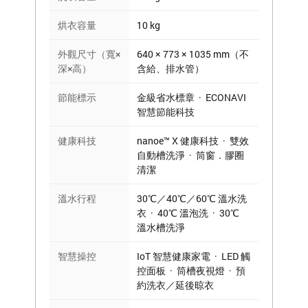
烘衣容量
10 kg
外觀尺寸（寬×
640 × 773 × 1035 mm（不
深×高）
含給、排水管）
節能標示
金級省水標章 · ECONAVI
智慧節能科技
健康科技
nanoe™ X 健康科技 · 雙效
自動槽洗淨 · 筒窗．膠圈
清潔
溫水行程
30℃／40℃／60℃ 溫水洗
衣 · 40℃ 溫泡洗 · 30℃
溫水槽洗淨
智慧操控
IoT 智慧健康家電 · LED 觸
控面板 · 筒槽夜視燈 · 預
約洗衣／延後晾衣