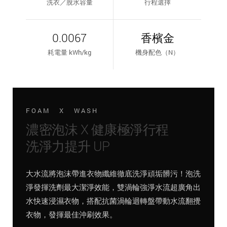
洗衣／脫水容量
行程選擇
0.0067
香檳金
耗電量 kWh/kg
機身配色（N）
FOAM X WASH
濃密泡沫 X 健康極淨行程
洗淨力提升 UP
大水流將泡沫帶進衣物纖維徹底洗淨頑垢髒污！泡洗
淨發揮洗劑最大潔淨效能，雙渦輪強淨水流超廣角出
水快速浸濕衣物，搭配抗菌渦輪迴轉盤帶動水流翻攪
衣物，發揮最佳沖刷效果。