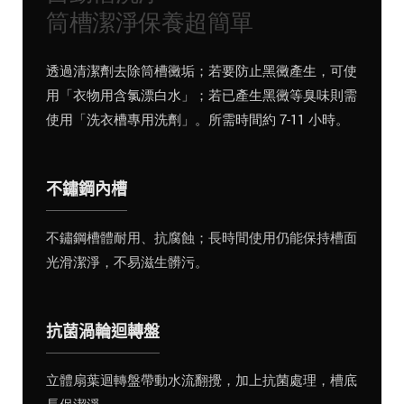
筒槽潔淨保養超簡單
透過清潔劑去除筒槽黴垢；若要防止黑黴產生，可使
用「衣物用含氯漂白水」；若已產生黑黴等臭味則需
使用「洗衣槽專用洗劑」。所需時間約 7-11 小時。
不鏽鋼內槽
不鏽鋼槽體耐用、抗腐蝕；長時間使用仍能保持槽面
光滑潔淨，不易滋生髒污。
抗菌渦輪迴轉盤
立體扇葉迴轉盤帶動水流翻攪，加上抗菌處理，槽底