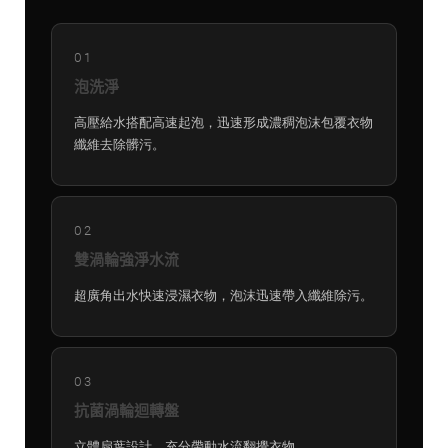
01
泡洗淨
高壓給水搭配高速起泡，迅速形成濃稠泡沫包覆衣物
纖維去除髒污。
02
雙渦輪強淨水流
超廣角出水快速浸濕衣物，泡沫迅速帶入纖維除污。
03
抗菌渦輪迴轉盤
立體扇葉設計，充分帶動水流翻攪衣物。