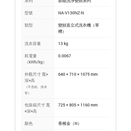
系列
節能洗淨變頻系列
型號
NA-V130NZ-N
類型
變頻直立式洗衣機（單
槽）
洗衣容量
13 kg
耗電量
0.0067
（kWh/kg）
外觀尺寸 寬×
640 × 710 × 1075 mm
深×高
（不含給、排水
管）
包裝箱尺寸 寬
725 × 805 × 1160 mm
×深×高
顏色
香檳金（N）