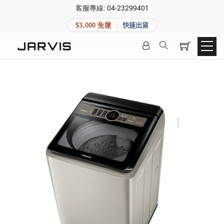
×
客服專線: 04-23299401
會員專區
×
$3,000 免運
快速出貨
登入後可查看訂單、會員資料與收藏清單。
快速連結
會員帳號
Aqara 智慧家庭
智能門鎖
Matter 智慧家庭
密碼
精品家電
登入會員
建立新帳號
快速連結