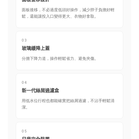
面板後移，不必過度低頭好操作，減少脖子負擔好輕
鬆，還能讓投入口變得更大、衣物好拿取。
03
玻璃緩降上蓋
分擔下降力道，操作輕鬆省力、避免夾傷。
04
新一代絲屑過濾盒
用低水位行程也都能確實把絲屑過濾，不沾手輕鬆清
潔。
05