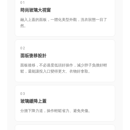
01
時尚玻璃大視窗
融入上蓋的面板，一體化美型外觀，洗衣狀態一目了
然。
02
面板後移設計
面板後移，不必過度低頭好操作，減少脖子負擔好輕
鬆，還能讓投入口變得更大、衣物好拿取。
03
玻璃緩降上蓋
分擔下降力道，操作輕鬆省力、避免夾傷。