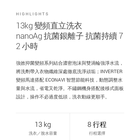
HIGHLIGHTS
13kg 變頻直立洗衣
nanoAg 抗菌銀離子 抗菌持續 7
2 小時
強效抑菌變頻系列結合濃密泡沫與雙渦輪強淨水流，
將洗劑帶入衣物纖維深處徹底洗淨頑垢；INVERTER
變頻馬達搭配 ECONAVI 智慧節能科技，動態調整水
量與水流，省電又乾淨。不鏽鋼機身搭配後移式面板
設計，操作不必過度低頭，洗衣動線更順手。
13 kg
8 行程
洗衣／脫水容量
行程選擇