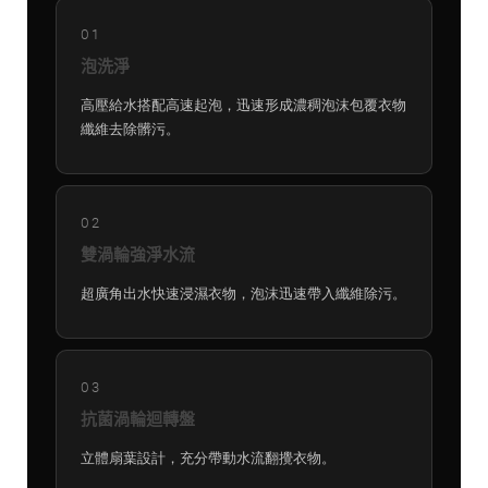
01
泡洗淨
高壓給水搭配高速起泡，迅速形成濃稠泡沫包覆衣物
纖維去除髒污。
02
雙渦輪強淨水流
超廣角出水快速浸濕衣物，泡沫迅速帶入纖維除污。
03
抗菌渦輪迴轉盤
立體扇葉設計，充分帶動水流翻攪衣物。