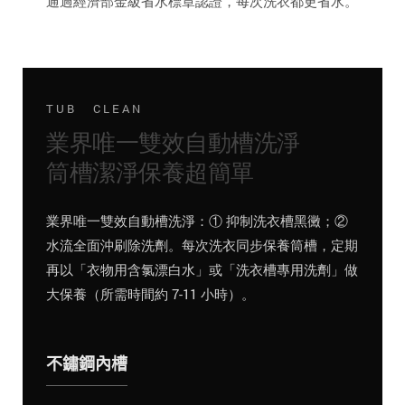
通過經濟部金級省水標章認證，每次洗衣都更省水。
TUB CLEAN
業界唯一雙效自動槽洗淨
筒槽潔淨保養超簡單
業界唯一雙效自動槽洗淨：① 抑制洗衣槽黑黴；②
水流全面沖刷除洗劑。每次洗衣同步保養筒槽，定期
再以「衣物用含氯漂白水」或「洗衣槽專用洗劑」做
大保養（所需時間約 7-11 小時）。
不鏽鋼內槽