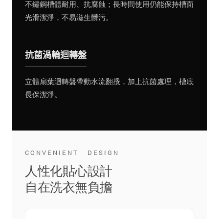
不鏽鋼槽體耐用、抗腐蝕；長時間使用仍能保持槽面
光滑潔淨，不易滋生髒污。
抗菌渦輪迴轉盤
立體扇葉迴轉盤帶動水流翻攪，加上抗菌處理，槽底
長保潔淨。
CONVENIENT DESIGN
人性化貼心設計
自在洗衣無負擔