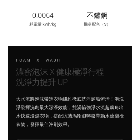
0.0064
不鏽鋼
耗電量 kWh/kg
機身配色（S）
FOAM X WASH
濃密泡沫 X 健康極淨行程
洗淨力提升 UP
大水流將泡沫帶進衣物纖維徹底洗淨頑垢髒污！泡洗
淨發揮洗劑最大潔淨效能，雙渦輪強淨水流超廣角出
水快速浸濕衣物，搭配抗菌渦輪迴轉盤帶動水流翻攪
衣物，發揮最佳沖刷效果。