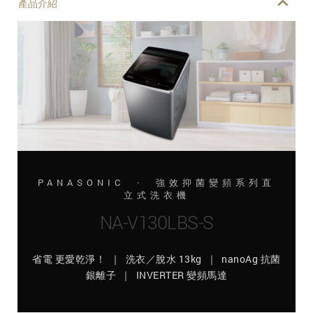
產品介紹
PANASONIC · 強效抑菌變頻系列直
立式洗衣機
NA-V130LBS-S
省電 更愛乾淨！ ｜ 洗衣／脫水 13kg ｜ nanoAg 抗菌
銀離子 ｜ INVERTER 變頻馬達