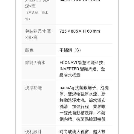
深×高
（不含給、排水
管）
包裝箱尺寸 寬
725 × 805 × 1160 mm
×深×高
顏色
不鏽鋼（S）
節能 / 省水
ECONAVI 智慧節能科技、
INVERTER 變頻馬達、金
級省水標章
洗淨功能
nanoAg 抗菌銀離子、泡洗
淨、雙渦輪強淨水流、新
舞動洗淨水流、節水瀑布
洗清、加強行程、業界唯
一雙效自動槽洗淨、不鏽
鋼內槽、抗菌渦輪迴轉盤
便利設計
時尚玻璃大視窗、超大投