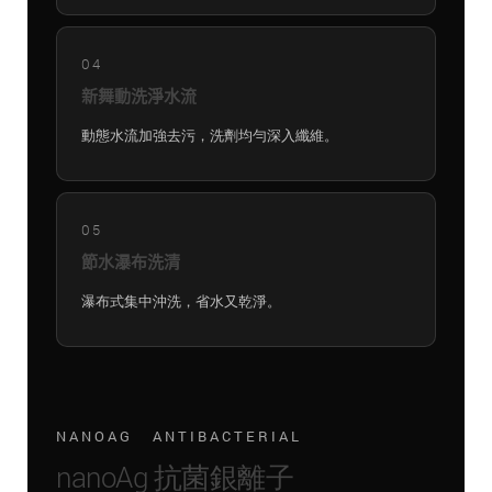
04
新舞動洗淨水流
動態水流加強去污，洗劑均勻深入纖維。
05
節水瀑布洗清
瀑布式集中沖洗，省水又乾淨。
NANOAG ANTIBACTERIAL
nanoAg 抗菌銀離子