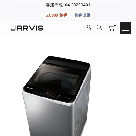
×
客服專線: 04-23299401
會員專區
×
$3,000 免運
快速出貨
登入後可查看訂單、會員資料與收藏清單。
快速連結
會員帳號
Aqara 智慧家庭
智能門鎖
Matter 智慧家庭
密碼
精品家電
登入會員
建立新帳號
快速連結