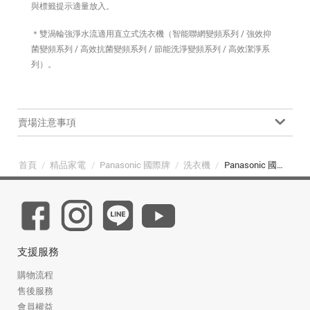
與標籤提示適量放入。
＊雙渦輪強淨水流適用直立式洗衣機（智能聯網變頻系列 / 強效抑
菌變頻系列 / 高效抗菌變頻系列 / 節能洗淨變頻系列 / 高效潔淨系
列）。
賣場注意事項
首頁
/
精品家電
/
Panasonic 國際牌
/
洗衣機
/
Panasonic 國際牌 NA-V130LBS-S 13kg 強效抑菌變頻直立式洗衣機 不鏽鋼
支援服務
購物流程
售後服務
會員權益