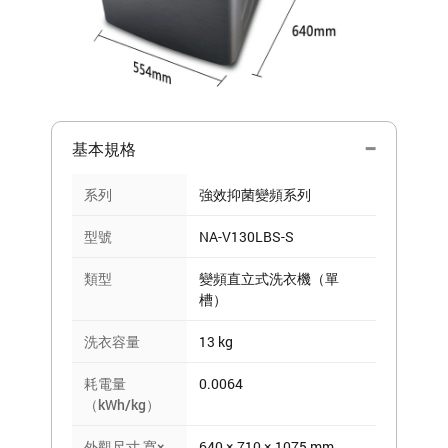
基本規格
系列
強效抑菌變頻系列
型號
NA-V130LBS-S
類型
變頻直立式洗衣機（單
槽）
洗衣容量
13 kg
耗電量
0.0064
（kWh/kg）
外觀尺寸 寬×
640 × 710 × 1075 mm