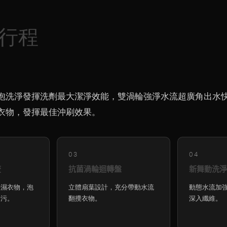
淨行程
泡洗淨發揮洗劑最大潔淨效能，雙渦輪強淨水流超廣角出水
衣物，發揮最佳沖刷效果。
03
04
流
抗菌渦輪迴轉盤
新舞動洗淨
浸濕衣物，泡
立體扇葉設計，充分帶動水流
動態水流加
除污。
翻攪衣物。
深入纖維。