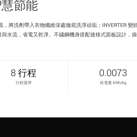
 智慧節能
將洗劑帶入衣物纖維深處徹底洗淨頑垢；INVERTER 變
整水量與水流，省電又乾淨。不鏽鋼機身搭配後移式面板設計，操
8 行程
0.0073
行程選擇
耗電量 kWh/kg