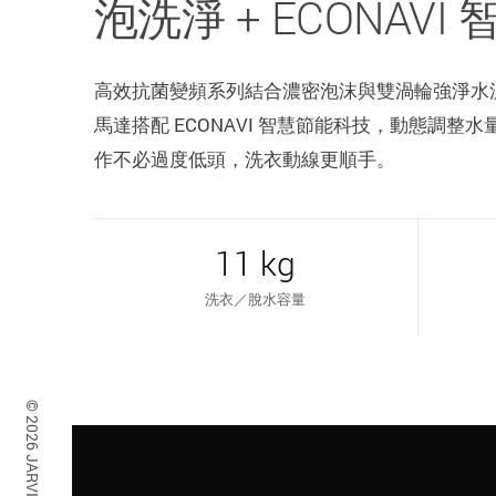
泡洗淨 + ECONAVI
高效抗菌變頻系列結合濃密泡沫與雙渦輪強淨水流，
馬達搭配 ECONAVI 智慧節能科技，動態調
作不必過度低頭，洗衣動線更順手。
11 kg
洗衣／脫水容量