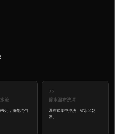
快
05
水流
節水瀑布洗清
強去污，洗劑均勻
瀑布式集中沖洗，省水又乾
淨。