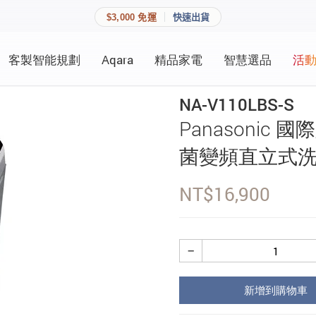
$3,000 免運
快速出貨
客製智能規劃
Aqara
精品家電
智慧選品
活
快速連結
員資料與收藏清單。
NA-V110LBS-S
追蹤我的訂單
Panasonic 國
家庭
會員資料管理
菌變頻直立式洗
家庭
查看我的最愛
NT$
16,900
加入 JARVIS VIP
−
登入會員
新增到購物車
建立新帳號