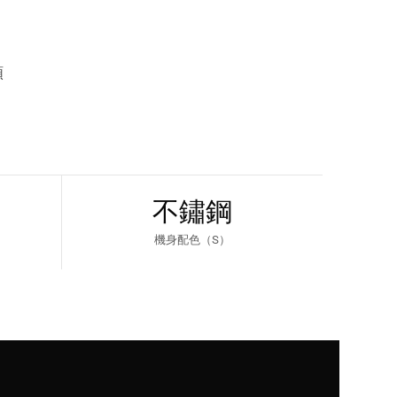
頻
不鏽鋼
機身配色（S）