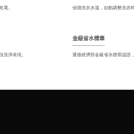
耗電。
偵測洗衣水溫，自動調整洗衣
金級省水標章
佳洗淨表現。
通過經濟部金級省水標章認證