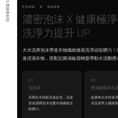
© 2026 JARVIS 賈維斯科技.
FOAM X WASH
濃密泡沫 X 健康極
洗淨力提升 UP
大水流將泡沫帶進衣物纖維徹底洗淨頑垢髒污！
速浸濕衣物，搭配抗菌渦輪迴轉盤帶動水流翻攪
01
02
泡洗淨
雙渦輪強淨水
高壓給水搭配高速起泡，迅速
超廣角出水快速
形成濃稠泡沫包覆衣物纖維去
沫迅速帶入纖維
除髒污。