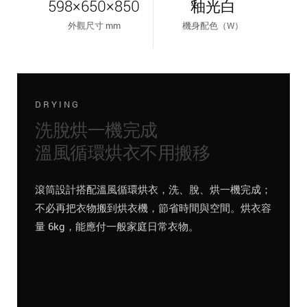
598×650×850
釉光白
外觀尺寸 mm
機身配色（W）
DRYING
洗脫烘一機完成
溫風循環烘衣不用搬移
滾筒設計搭配溫風循環烘衣，洗、脫、烘一機完成；
不必再把衣物搬到烘衣機，節省時間與空間。烘衣容
量 6kg，能應付一般家庭日常衣物。