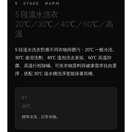
5 STAGE WARM
5 段溫水洗衣
20℃／30℃／40℃／60℃／高
溫
5 段溫水洗衣對應不同衣物與髒污：20℃ 一般冷洗、
30℃ 速溶洗劑、40℃ 溫泡洗去黃垢、60℃ 高溫抑
菌、高溫行程除蟎。可依衣物質料與健康需求自由選
擇，搭配 30℃ 溫水槽洗淨更能保養筒槽。
01
20℃
標準冷洗，日常衣物。