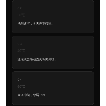
02
30℃
洗劑速溶，冬天也不殘留。
03
40℃
溫泡洗去除頑固黃垢與異味。
04
60℃
高溫抑菌，除蟎 99%。