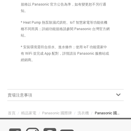
規格以 Panasonic 官方公告為準，如有變更恕不另行通
知。
* Heat Pump 熱泵除濕式烘乾、IoT 智慧家電等功能依機
種不同而異；詳細功能規格請參閱 Panasonic 台灣官方網
站。
* 安裝環境需符合排水、進水條件；使用 IoT 功能需家中
有 WiFi 並完成 App 配對，詳情請洽 Panasonic 服務站或
經銷商。
賣場注意事項
首頁
/
精品家電
/
Panasonic 國際牌
/
洗衣機
/
Panasonic 國際牌 NA-V105NDH-W 強效抑菌系列 10.5kg 滾筒洗衣機 釉光白