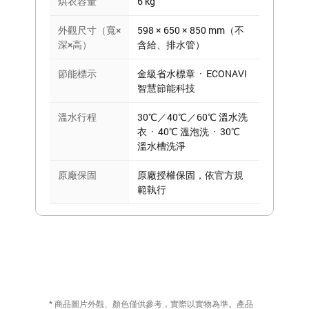
烘衣容量
6 kg
外觀尺寸（寬×
598 × 650 × 850 mm（不
深×高）
含給、排水管）
節能標示
金級省水標章 · ECONAVI
智慧節能科技
溫水行程
30℃／40℃／60℃ 溫水洗
衣 · 40℃ 溫泡洗 · 30℃
溫水槽洗淨
原廠保固
原廠授權保固，依官方規
範執行
* 商品圖片外觀、顏色僅供參考，實際以實物為準。產品