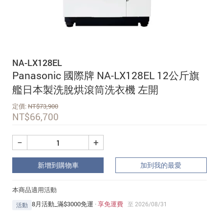
追蹤我的訂單
會員資料管理
查看我的最愛
NA-LX128EL
加入 JARVIS VIP
Panasonic 國際牌 NA-LX128EL 12公斤旗
艦日本製洗脫烘滾筒洗衣機 左開
定價:
NT$
73,900
NT$
66,700
−
+
新增到購物車
加到我的最愛
本商品適用活動
8月活動_滿$3000免運
·
享免運費
至 2026/08/31
活動