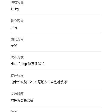
洗衣容量
12 kg
乾衣容量
6 kg
開門方向
左開
烘乾方式
Heat Pump 熱泵除濕式
特色行程
潑水性恢復、AI 智慧護衣、自動槽洗淨
安裝服務
附免費簡易安裝