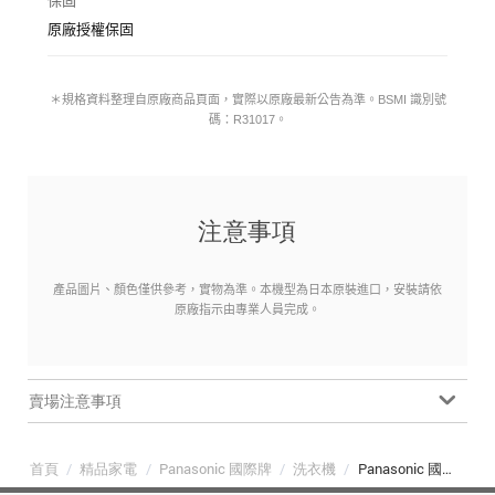
保固
原廠授權保固
＊規格資料整理自原廠商品頁面，實際以原廠最新公告為準。BSMI 識別號
碼：R31017。
注意事項
產品圖片、顏色僅供參考，實物為準。本機型為日本原裝進口，安裝請依
原廠指示由專業人員完成。
賣場注意事項
首頁
/
精品家電
/
Panasonic 國際牌
/
洗衣機
/
Panasonic 國際牌 NA-LX128EL 12公斤旗艦日本製洗脫烘滾筒洗衣機 左開