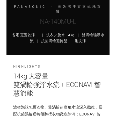
PANASONIC · 高效潔淨直立式洗衣
機
NA-140MU-L
省電 更愛乾淨！ ｜ 洗衣／脫水 14kg ｜ 雙渦輪強淨水
流 ｜ 抗菌渦輪迴轉盤 ｜ 泡洗淨
HIGHLIGHTS
14kg 大容量
雙渦輪強淨水流 + ECONAVI 智
慧節能
濃密泡沫包覆衣物、雙渦輪超廣角水流深入纖維，搭
配抗菌渦輪迴轉盤翻攪衣物徹底除污；ECONAVI 智