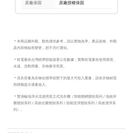
原廠保固
原廠授權保固
＊本商品圖外觀、顏色僅供參考，請以實物為準。產品規格、外觀
及內容物如有變更，恕不另行通知。
＊耗電量依台灣經濟部能源署公告數據；實際耗電量依使用環境、
水溫、洗劑用量、衣物量等而異。
＊洗衣容量為衣物在標準狀態下的最大可投入重量，請依衣物材質
與標籤提示適量放入。
＊雙渦輪強淨水流適用直立式洗衣機（智能聯網變頻系列 / 強效抑
菌變頻系列 / 高效抗菌變頻系列 / 節能洗淨變頻系列 / 高效潔淨系
列）。