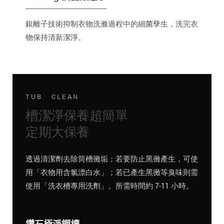
銀離子技術抑制衣物洗滌過程中的細菌孳生，洗完衣
物保持清新潔淨。
TUB CLEAN
槽潔淨保養超簡單
定期大保養
透過清潔劑去除筒槽黴垢；若要防止黑黴產生，可使
用「衣物用含氯漂白水」；若已產生黑黴等臭味則需
使用「洗衣槽專用洗劑」。所需時間約 7-11 小時。