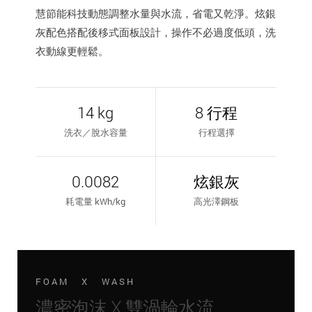
慧節能科技動態調整水量與水流，省電又乾淨。炫銀
灰配色搭配後移式面板設計，操作不必過度低頭，洗
衣動線更輕鬆。
14 kg
8 行程
洗衣／脫水容量
行程選擇
0.0082
炫銀灰
耗電量 kWh/kg
高光澤鋼板
FOAM X WASH
濃密泡沫 X 雙渦輪水流