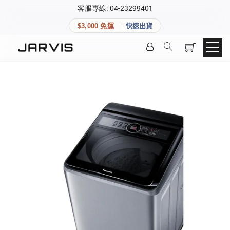
×
客服專線: 04-23299401
會員專區
×
$3,000 免運
快速出貨
登入後可查看訂單、會員資料與收藏清單。
快速連結
會員帳號
Aqara 智慧家庭
智能門鎖
Matter 智慧家庭
密碼
精品家電
登入會員
建立新帳號
快速連結