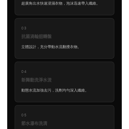
超廣角出水快速浸濕衣物，泡沫迅速帶入纖維。
03
抗菌渦輪迴轉盤
立體設計，充分帶動水流翻攪衣物。
04
新舞動洗淨水流
動態水流加強去污，洗劑均勻深入纖維。
05
節水瀑布洗清