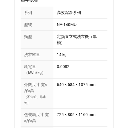
系列
高效潔淨系列
型號
NA-140MU-L
類型
定頻直立式洗衣機（單
槽）
洗衣容量
14 kg
耗電量
0.0082
（kWh/kg）
外觀尺寸 寬×
640 × 684 × 1075 mm
深×高
（不含給、排水
管）
包裝箱尺寸 寬
725 × 805 × 1160 mm
×深×高