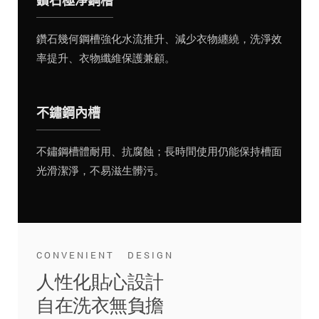
鑽石極淨鋼槽
鑽石幾何鋼槽強化水流推升、減少衣物纏繞，洗淨效
率提升、衣物纖維保護兼顧。
不鏽鋼內槽
不鏽鋼槽體耐用、抗腐蝕；長時間使用仍能保持槽面
光滑潔淨，不易滋生髒污。
CONVENIENT DESIGN
人性化貼心設計
自在洗衣無負擔