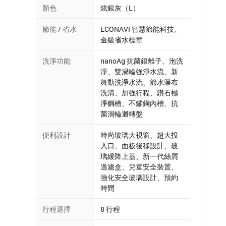
顏色
炫銀灰（L）
節能 / 省水
ECONAVI 智慧節能科技、
金級省水標章
洗淨功能
nanoAg 抗菌銀離子、泡洗
淨、雙渦輪強淨水流、新
舞動洗淨水流、節水瀑布
洗清、加強行程、鑽石極
淨鋼槽、不鏽鋼內槽、抗
菌渦輪迴轉盤
便利設計
時尚玻璃大視窗、超大投
入口、面板後移設計、玻
璃緩降上蓋、新一代絲屑
過濾盒、兒童安全裝置、
強化安全玻璃設計、預約
時間
行程選擇
8 行程