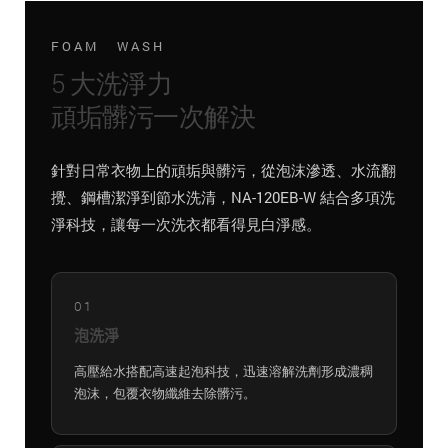
FOAM WASH
5 大洗淨力
頑垢髒污一次解決
針對日常衣物上的頑垢與髒污，從泡沫滲透、水流翻
攪、鋼槽潔淨到節水洗清，NA-120EB-W 結合多項洗
淨科技，讓每一次洗衣都看得見白淨感。
01
泡洗淨
高壓給水搭配高速起泡科技，迅速溶解洗劑形成濃稠
泡沫，包覆衣物纖維去除髒污。