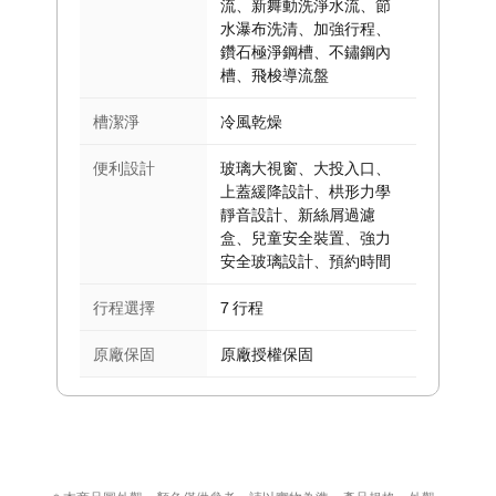
流、新舞動洗淨水流、節
水瀑布洗清、加強行程、
鑽石極淨鋼槽、不鏽鋼內
槽、飛梭導流盤
槽潔淨
冷風乾燥
便利設計
玻璃大視窗、大投入口、
上蓋緩降設計、栱形力學
靜音設計、新絲屑過濾
盒、兒童安全裝置、強力
安全玻璃設計、預約時間
行程選擇
7 行程
原廠保固
原廠授權保固