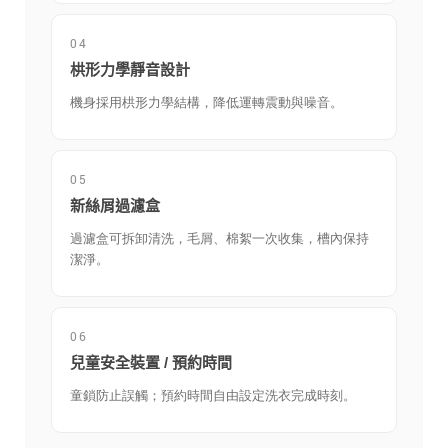
04
栱形力學靜音設計
機身採用栱形力學結構，降低運轉震動與噪音。
05
新絲屑過濾盒
過濾盒可拆卸清洗，毛屑、棉絮一次收集，槽內保持
潔淨。
06
兒童安全裝置 / 預約時間
童鎖防止誤觸；預約時間自由設定洗衣完成時刻。