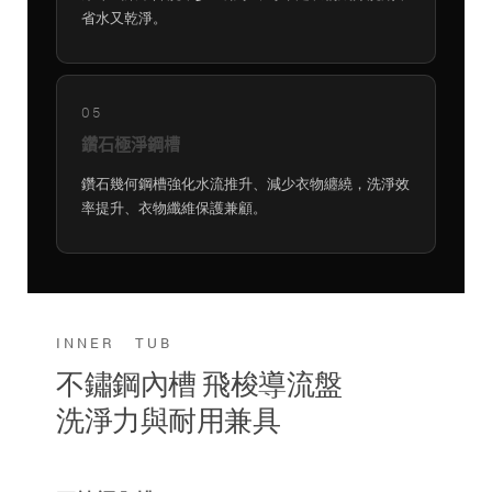
省水又乾淨。
05
鑽石極淨鋼槽
鑽石幾何鋼槽強化水流推升、減少衣物纏繞，洗淨效
率提升、衣物纖維保護兼顧。
INNER TUB
不鏽鋼內槽 飛梭導流盤
洗淨力與耐用兼具