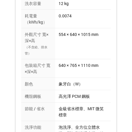
洗衣容量
12 kg
耗電量
0.0074
（kWh/kg）
外觀尺寸 寬×
554 × 640 × 1015 mm
深×高
（不含給、排水
管）
包裝箱尺寸 寬
640 × 765 × 1110 mm
×深×高
顏色
象牙白（W）
機殼鋼板
高光澤 PCM 鋼板
節能 / 省水
金級省水標章、MIT 微笑
標章
洗淨功能
泡洗淨、全方位立體水