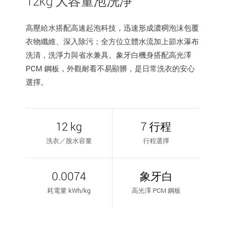
12kg 大容量泡洗淨
高壓給水搭配高速起泡科技，迅速形成濃稠泡沫包覆
衣物纖維、深入除污；全方位立體水流加上節水瀑布
洗清，洗淨力與省水兼具。象牙白機身搭配高光澤
PCM 鋼板，外觀耐看不易顯髒，是日常洗衣的安心
選擇。
12 kg
7 行程
洗衣／脫水容量
行程選擇
0.0074
象牙白
耗電量 kWh/kg
高光澤 PCM 鋼板