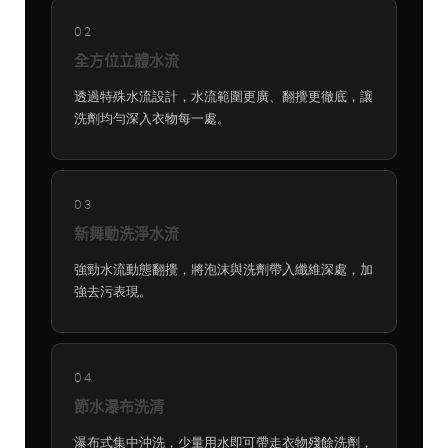
02
全方位立體水流
透過特殊水流設計，水流範圍更廣、翻攪更徹底，讓
洗劑均勻深入衣物每一處。
03
新舞動洗淨水流
強勁水流動態翻攪，將泡沫與洗劑帶入纖維深處，加
強去污表現。
04
節水瀑布洗清
瀑布式集中沖洗，少量用水即可帶走衣物殘餘洗劑，