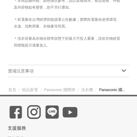
＊本商品圖外觀、顏色僅供參考，請以實物為準。產品規格、外觀
及內容物如有變更，恕不另行通知。
＊耗電量依台灣經濟部能源署公告數據；實際耗電量依使用環境、
水溫、洗劑用量、衣物量等而異。
＊洗衣容量為衣物在標準狀態下的最大可投入重量，請依衣物材質
與標籤提示適量放入。
賣場注意事項
首頁
/
精品家電
/
Panasonic 國際牌
/
洗衣機
/
Panasonic 國際牌 NA-120EB-W 12公斤超強淨直立式洗衣機
支援服務