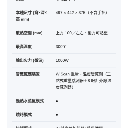
本體尺寸 (寬×深×
497 × 442 × 375（不含手把）
高 mm)
散熱空間 (mm)
上方 100／左右、後方可貼壁
最高溫度
300℃
輸出火力 (微波)
1000W
智慧感應裝置
W Scan 重量・溫度雙感測（三
點式重量感測器＋8 眼紅外線溫
度感測器）
過熱水蒸氣模式
●
燒烤模式
●