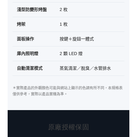
淺型防變形烤盤
2 枚
烤架
1 枚
面板操作
按鍵＋旋鈕一體式
庫內照明燈
2 顆 LED 燈
自動清潔模式
蒸氣清潔／脫臭／水管排水
＊實際產品的外觀顏色可能與網站上顯示的色調有所不同，本規格表
僅供參考，實際以產品實機為準。
原廠授權保固