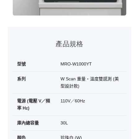
產品規格
型號
MRO-W1000YT
系列
W Scan 重量・溫度雙感測 (美
型設計款)
電源 (電壓 V／頻
110V／60Hz
率 Hz)
庫內總容量
30L
顏色
珍珠白 (W)