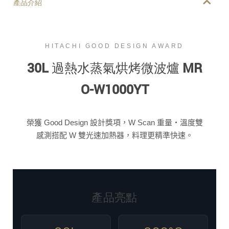
產品介紹
HITACHI GOOD DESIGN AWARD
30L 過熱水蒸氣烘烤微波爐 MR
O-W1000YT
榮獲 Good Design 設計獎項，W Scan 重量・溫度雙
感測搭配 W 雙光速加熱器，料理更精準快速。
產品亮點