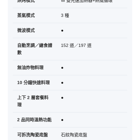
烘烤模式
W 雙光速加熱器+熱風循環
蒸氣模式
3 種
微波模式
●
自動烹調／總食譜
152 道／197 道
數
無油炸物料理
●
10 分鐘快速料理
●
上下 2 層套餐料
●
理
2 品同時溫熱功能
●
可拆洗陶瓷底盤
石紋陶瓷底盤