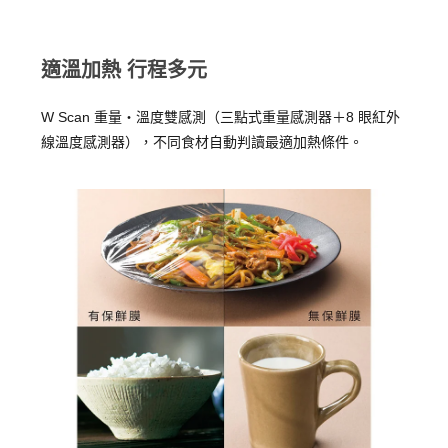
適溫加熱 行程多元
W Scan 重量・溫度雙感測（三點式重量感測器＋8 眼紅外
線溫度感測器），不同食材自動判讀最適加熱條件。