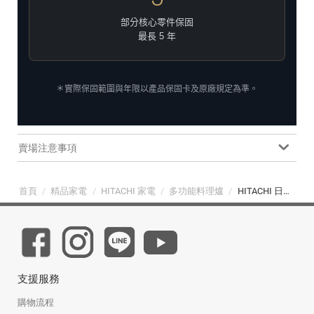
部分核心零件保固
最長 5 年
＊實際保固範圍與年限以產品保固卡及原廠規定為準。
賣場注意事項
首頁
/
精品家電
/
HITACHI 家電
/
多功能料理爐
/
HITACHI 日立 30L 過熱水蒸氣烘烤微波爐 珍珠白 (MRO-W1000YT)
支援服務
購物流程