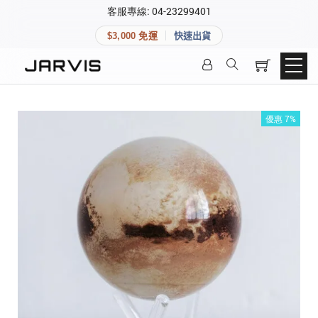
×
客服專線: 04-23299401
會員專區
×
$3,000 免運
快速出貨
登入後可查看訂單、會員資料與收藏清單。
快速連結
會員帳號
Aqara 智慧家庭
智能門鎖
優惠 7%
Matter 智慧家庭
密碼
精品家電
登入會員
建立新帳號
快速連結