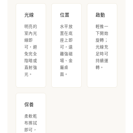
光線
位置
啟動
明亮的
水平放
輕推一
室內光
置在底
下開始
線即
座上即
旋轉；
可，避
可，遠
光線充
免完全
離強磁
足時可
陰暗或
場、金
持續運
直射強
屬桌
轉。
光。
面。
保養
柔軟乾
布擦拭
即可，