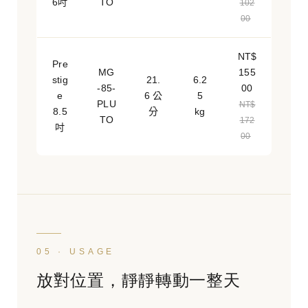
6吋
TO
102
00
NT$
Pre
MG
155
stig
21.
6.2
-85-
00
e
6 公
5
PLU
NT$
8.5
分
kg
TO
172
吋
00
05 · USAGE
放對位置，靜靜轉動一整天