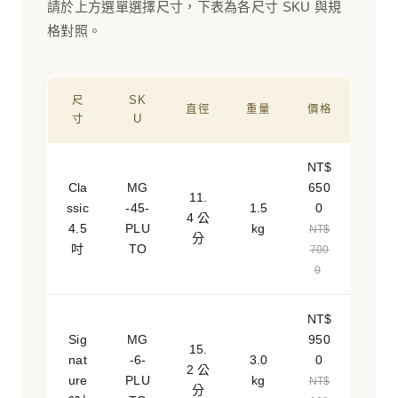
請於上方選單選擇尺寸，下表為各尺寸 SKU 與規
格對照。
尺
SK
直徑
重量
價格
寸
U
NT$
Cla
MG
650
11.
ssic
-45-
1.5
0
4 公
4.5
PLU
kg
NT$
分
吋
TO
700
0
NT$
Sig
MG
950
15.
nat
-6-
3.0
0
2 公
ure
PLU
kg
NT$
分