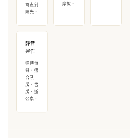
摩擦。
需直射
陽光。
靜音
運作
運轉無
聲，適
合臥
房、書
房、辦
公桌。