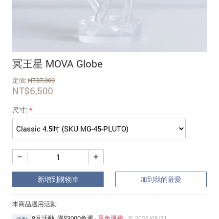
追蹤我的訂單
會員資料管理
查看我的最愛
冥王星 MOVA Globe
加入 JARVIS VIP
定價:
NT$
7,000
NT$
6,500
尺寸:
−
+
新增到購物車
加到我的最愛
本商品適用活動
8月活動_滿$3000免運
·
享免運費
至 2026/08/31