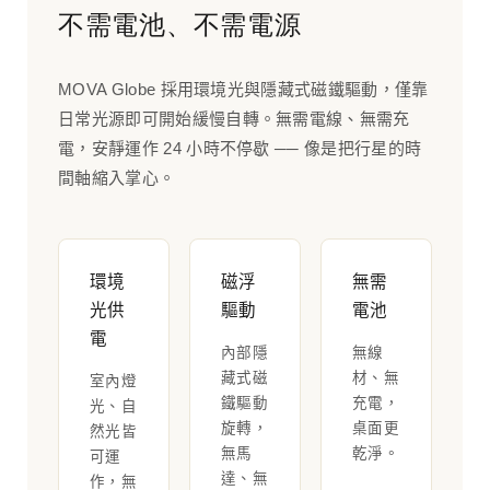
不需電池、不需電源
MOVA Globe 採用環境光與隱藏式磁鐵驅動，僅靠
日常光源即可開始緩慢自轉。無需電線、無需充
電，安靜運作 24 小時不停歇 ── 像是把行星的時
間軸縮入掌心。
環境
磁浮
無需
光供
驅動
電池
電
內部隱
無線
藏式磁
材、無
室內燈
鐵驅動
充電，
光、自
旋轉，
桌面更
然光皆
無馬
乾淨。
可運
達、無
作，無