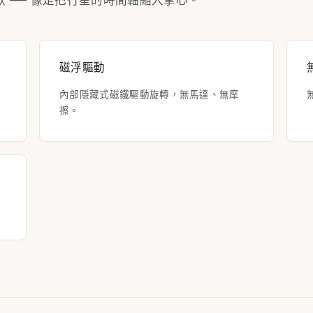
歇 ── 像是把行星的時間軸縮入掌心。
磁浮驅動
內部隱藏式磁鐵驅動旋轉，無馬達、無摩
擦。