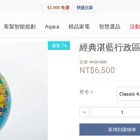
$3,000 免運
快速出貨
客製智能規劃
Aqara
精品家電
智慧選品
活
快速連結
員資料與收藏清單。
經典湛藍行政區域圖
優惠 7%
追蹤我的訂單
家庭
定價:
NT$
7,000
會員資料管理
NT$
6,500
家庭
查看我的最愛
加入 JARVIS VIP
尺寸:
−
登入會員
建立新帳號
新增到購物車